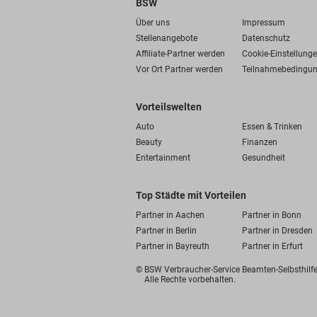
BSW
Über uns
Impressum
Stellenangebote
Datenschutz
Affiliate-Partner werden
Cookie-Einstellung
Vor Ort Partner werden
Teilnahmebedingu
Vorteilswelten
Auto
Essen & Trinken
Beauty
Finanzen
Entertainment
Gesundheit
Top Städte mit Vorteilen
Partner in Aachen
Partner in Bonn
Partner in Berlin
Partner in Dresden
Partner in Bayreuth
Partner in Erfurt
© BSW Verbraucher-Service
Beamten-Selbsthil
Alle Rechte vorbehalten.