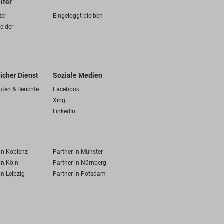
lfer
ter
Eingeloggt bleiben
elder
licher Dienst
Soziale Medien
hten & Berichte
Facebook
Xing
LinkedIn
 in Koblenz
Partner in Münster
in Köln
Partner in Nürnberg
in Leipzig
Partner in Potsdam