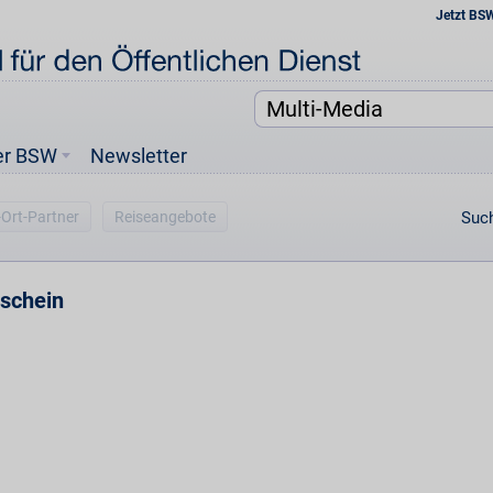
Jetzt BS
er BSW
Newsletter
-Ort-Partner
Reiseangebote
Such
tschein