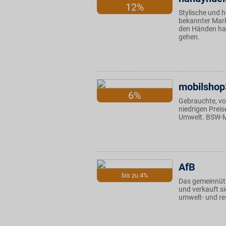
12%
Stylische und 
bekannter Marke
den Händen hal
gehen.
mobilsho
6%
Gebrauchte, vo
niedrigen Prei
Umwelt. BSW-Mi
AfB
bis zu 4%
Das gemeinnütz
und verkauft si
umwelt- und re