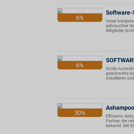
Software-
6%
Unser kompeten
gebrauchter Sof
Mitglieder profi
SOFTWARE
6%
Große Auswahl 
gewünschte Sof
installieren un
Ashampo
30%
Effiziente, lei
Partner, der mi
bekannt. Mit BS