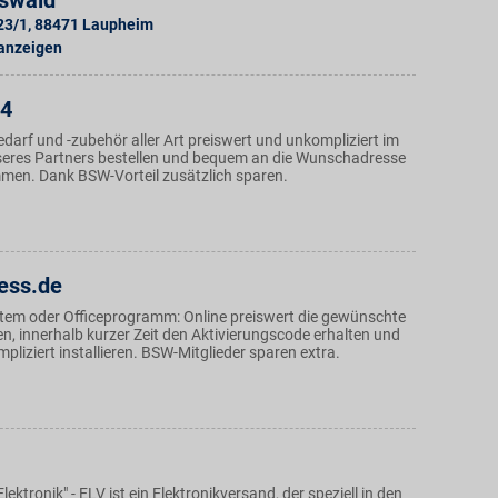
sswald
23/1
,
88471
Laupheim
 anzeigen
24
darf und -zubehör aller Art preiswert und unkompliziert im
eres Partners bestellen und bequem an die Wunschadresse
mmen. Dank BSW-Vorteil zusätzlich sparen.
ess.de
tem oder Officeprogramm: Online preiswert die gewünschte
n, innerhalb kurzer Zeit den Aktivierungscode erhalten und
liziert installieren. BSW-Mitglieder sparen extra.
ektronik" - ELV ist ein Elektronikversand, der speziell in den