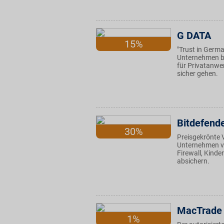
G DATA
15%
"Trust in Germ
Unternehmen bi
für Privatanw
sicher gehen.
Bitdefend
30%
Preisgekrönte 
Unternehmen vo
Firewall, Kinde
absichern.
MacTrade
1%