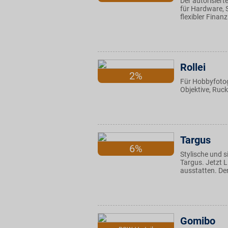
Der autorisiert
für Hardware, 
flexibler Fina
Rollei
2%
Für Hobbyfotogr
Objektive, Ruck
Targus
6%
Stylische und s
Targus. Jetzt L
ausstatten. Den
Gomibo