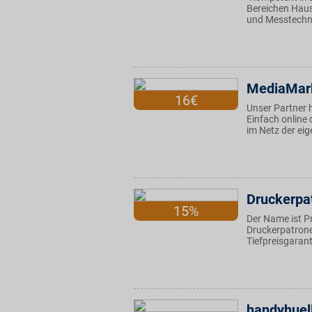
Bereichen Haus
und Messtechni
MediaMark
16€
Unser Partner 
Einfach online
im Netz der ei
Druckerpa
15%
Der Name ist P
Druckerpatronen
Tiefpreisgarant
handyhuel