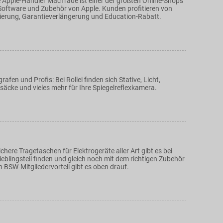
e Apple-Händler MacTrade ist einer der größten Online-Shops
Software und Zubehör von Apple. Kunden profitieren von
nzierung, Garantieverlängerung und Education-Rabatt.
afen und Profis: Bei Rollei finden sich Stative, Licht,
säcke und vieles mehr für Ihre Spiegelreflexkamera.
ichere Tragetaschen für Elektrogeräte aller Art gibt es bei
ieblingsteil finden und gleich noch mit dem richtigen Zubehör
 BSW-Mitgliedervorteil gibt es oben drauf.