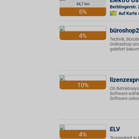
Elektro O
46,7 km
Berblingerstr. 
5%
Auf Karte
büroshop
4%
Technik, Bürobe
Onlineshop uns
geliefert beko
lizenzexpr
10%
Ob Betriebssys
Software wähle
Software unkomp
ELV
4%
"Kompetent in El