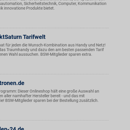
automation, Sicherheitstechnik, Computer, Kommunikation
k innovatione Produkte bietet.
tSaturn Tarifwelt
hat für jeden die Wunsch-Kombination aus Handy und Netz!
 das Traumhandy und dazu den am besten passenden Tarif
genen Wahl aussuchen. BSW-Mitglieder sparen extra.
tronen.de
rogramm: Dieser Onlineshop hält eine große Auswahl an
 aller namhafter Hersteller bereit - und das mit
ie! BSW-Mitglieder sparen bei der Bestellung zusätzlich.
len-24.de