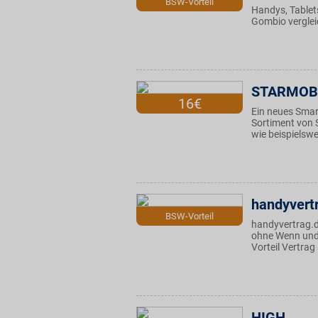
BSW-Vorteil
Handys, Tablets
Gombio verglei
STARMOB
16€
Ein neues Smar
Sortiment von 
wie beispiels
handyvert
BSW-Vorteil
handyvertrag.d
ohne Wenn und A
Vorteil Vertrag
HIGH