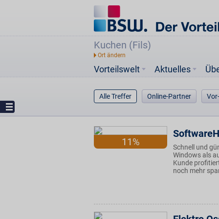
Kuchen (Fils)
Vorteilswelt
Aktuelles
Üb
Alle Treffer
Online-Partner
Vor
Software
11%
Schnell und gü
Windows als au
Kunde profitie
noch mehr spa