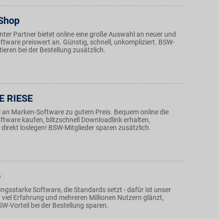
Shop
ter Partner bietet online eine große Auswahl an neuer und
tware preiswert an. Günstig, schnell, unkompliziert. BSW-
tieren bei der Bestellung zusätzlich.
 RIESE
an Marken-Software zu gutem Preis. Bequem online die
tware kaufen, blitzschnell Downloadlink erhalten,
d direkt loslegen! BSW-Mitglieder sparen zusätzlich.
o
stungsstarke Software, die Standards setzt - dafür ist unser
t viel Erfahrung und mehreren Millionen Nutzern glänzt,
W-Vorteil bei der Bestellung sparen.