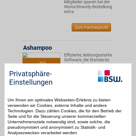
Mitglieder sparen bei der
Wunschhandy-Bestellung
extra.
Zum Partnerprofil
Ashampoo
Effiziente, leistungsstarke
Software, die Standards
30%
setzt - dafür ist unser
Partner, der mit viel
Privatsphäre-
Erfahrung und mehreren
Millionen Nutzern glänzt,
Einstellungen
bekannt. Mit BSW-Vorteil
bei der Bestellung sparen.
Um Ihnen ein optimales Webseiten-Erlebnis zu bieten
Zum Partnerprofil
verwenden wir Cookies, externe Inhalte und andere
Technologien. Dazu zählen Cookies, die für den Betrieb der
Seite und für die Steuerung unserer kommerziellen
Unternehmensziele notwendig sind, sowie solche, die
eazy
pseudonymisiert und anonymisiert zu Statistik- und
Ein Tarif - zwei Optionen:
Analysezwecken verarbeitet werden.