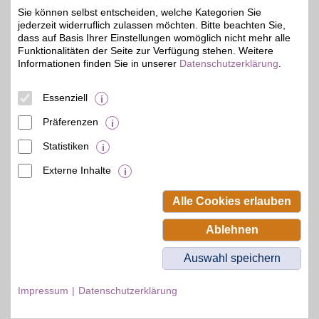
Gutes und günstiges
BSW-Vorteil
Sie können selbst entscheiden, welche Kategorien Sie
Internet mit 2-Jahren
jederzeit widerruflich zulassen möchten. Bitte beachten Sie,
Preisgarantie, ohne
limitiertes Surfen und
dass auf Basis Ihrer Einstellungen womöglich nicht mehr alle
inklusive
Funktionalitäten der Seite zur Verfügung stehen. Weitere
Festnetzanschluss
Informationen finden Sie in unserer
Datenschutzerklärung
.
abschließen und mit BSW-
Vorteil sparen.
Essenziell
Zum Partnerprofil
Präferenzen
Statistiken
mehr anzeigen
Externe Inhalte
© BSW Verbraucher-Service
Beamten-Selbsthilfewerk GmbH.
Alle Cookies erlauben
Alle Rechte vorbehalten.
Ablehnen
Auswahl speichern
Impressum
Datenschutzerklärung