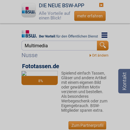
DIE NEUE BSW-APP
Alle Vorteile auf
mehr erfahren
einen Blick!
Startseite
Startseite
Jetzt BSW-Mitglied werden
Suche
Nusse
Login
Fototassen.de
Spielend einfach Tassen,
☎
0800 - 279 25 82
Gläser und andere Artikel
8%
mit einem eigenen Bild
oder gewählten Motiv
verzieren und bestellen.
Als besonderes
Werbegeschenk oder zum
Eigengebrauch. BSW-
Mitglieder sparen extra.
Zum Partnerprofil