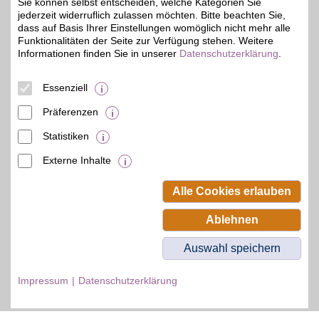
Sie können selbst entscheiden, welche Kategorien Sie
Zum Partnerprofil
jederzeit widerruflich zulassen möchten. Bitte beachten Sie,
dass auf Basis Ihrer Einstellungen womöglich nicht mehr alle
Funktionalitäten der Seite zur Verfügung stehen. Weitere
Informationen finden Sie in unserer
Datenschutzerklärung
.
DAZN Gutschein
Essenziell
Zum Partnerprofil
4%
Präferenzen
Statistiken
© BSW Verbraucher-Service
Beamten-Selbsthilfewerk GmbH.
Externe Inhalte
Alle Rechte vorbehalten.
Alle Cookies erlauben
Ablehnen
Auswahl speichern
Impressum
Datenschutzerklärung