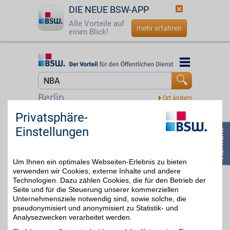
DIE NEUE BSW-APP
Alle Vorteile auf
mehr erfahren
einen Blick!
Startseite
Startseite
Jetzt BSW-Mitglied werden
Suche
Berlin
Login
Privatsphäre-
DAZN
Einstellungen
Mit dem Livesport-
☎
0800 - 279 25 82
Streamingdienst über
bis zu 20€
8.000
Sportübertragungen pro
Um Ihnen ein optimales Webseiten-Erlebnis zu bieten
Jahr erleben: von zu
Hause, unterwegs,
verwenden wir Cookies, externe Inhalte und andere
zeitversetzt oder im
Technologien. Dazu zählen Cookies, die für den Betrieb der
Rückblick. Jetzt das
Seite und für die Steuerung unserer kommerziellen
umfangreiche
Unternehmensziele notwendig sind, sowie solche, die
Sportangebot genießen
pseudonymisiert und anonymisiert zu Statistik- und
und BSW-Vorteil sichern.
Analysezwecken verarbeitet werden.