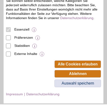
Sie können selbst entscheiden, welche Kategorien Sie
Zum Partnerprofil
jederzeit widerruflich zulassen möchten. Bitte beachten Sie,
dass auf Basis Ihrer Einstellungen womöglich nicht mehr alle
Funktionalitäten der Seite zur Verfügung stehen. Weitere
Informationen finden Sie in unserer
Datenschutzerklärung
.
DAZN Gutschein
Essenziell
Zum Partnerprofil
4%
Präferenzen
Statistiken
© BSW Verbraucher-Service
Beamten-Selbsthilfewerk GmbH.
Externe Inhalte
Alle Rechte vorbehalten.
Alle Cookies erlauben
Ablehnen
Auswahl speichern
Impressum
Datenschutzerklärung