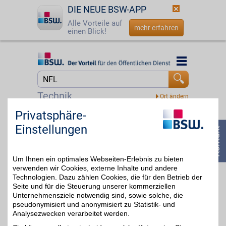
DIE NEUE BSW-APP
Alle Vorteile auf
mehr erfahren
einen Blick!
Startseite
Startseite
Jetzt BSW-Mitglied werden
Suche
Technik
Login
Privatsphäre-
DAZN
Einstellungen
Mit dem Livesport-
☎
0800 - 279 25 82
Streamingdienst über
bis zu 20€
8.000
Sportübertragungen pro
Um Ihnen ein optimales Webseiten-Erlebnis zu bieten
Jahr erleben: von zu
Hause, unterwegs,
verwenden wir Cookies, externe Inhalte und andere
zeitversetzt oder im
Technologien. Dazu zählen Cookies, die für den Betrieb der
Rückblick. Jetzt das
Seite und für die Steuerung unserer kommerziellen
umfangreiche
Unternehmensziele notwendig sind, sowie solche, die
Sportangebot genießen
pseudonymisiert und anonymisiert zu Statistik- und
und BSW-Vorteil sichern.
Analysezwecken verarbeitet werden.