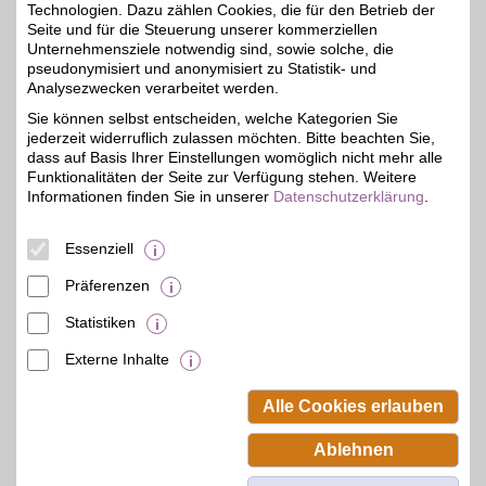
Technologien. Dazu zählen Cookies, die für den Betrieb der
Zum Partnerprofil
Seite und für die Steuerung unserer kommerziellen
Unternehmensziele notwendig sind, sowie solche, die
pseudonymisiert und anonymisiert zu Statistik- und
Analysezwecken verarbeitet werden.
Biggreensmile.de
Sie können selbst entscheiden, welche Kategorien Sie
Für eine umweltbewusste
jederzeit widerruflich zulassen möchten. Bitte beachten Sie,
Lebensweise: Bio-
bis zu 4%
zertifizierte
dass auf Basis Ihrer Einstellungen womöglich nicht mehr alle
Drogerieartikel für die
Funktionalitäten der Seite zur Verfügung stehen. Weitere
ganze Familie und
Informationen finden Sie in unserer
Datenschutzerklärung
.
natürliche
Reinigungsprodukte im
Onlineshop kaufen und
Essenziell
mit BSW-Vorteil sparen.
Präferenzen
Zum Partnerprofil
Statistiken
Externe Inhalte
© BSW Verbraucher-Service
Beamten-Selbsthilfewerk GmbH.
Alle Cookies erlauben
Alle Rechte vorbehalten.
Ablehnen