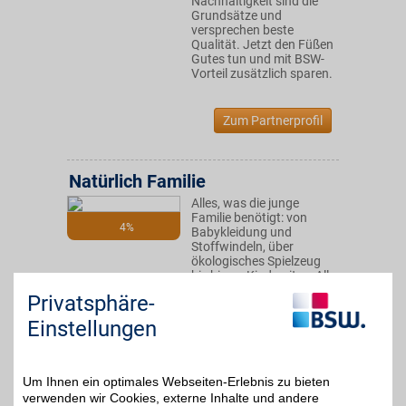
Nachhaltigkeit sind die
Grundsätze und
versprechen beste
Qualität. Jetzt den Füßen
Gutes tun und mit BSW-
Vorteil zusätzlich sparen.
Zum Partnerprofil
Natürlich Familie
Alles, was die junge
Familie benötigt: von
4%
Babykleidung und
Stoffwindeln, über
ökologisches Spielzeug
bis hin zu Kindersitze. Alle
Produkte sind liebevoll
Privatsphäre-
ausgewählt, nachhaltig
und aus natürlichen
Einstellungen
Materialien. Jetzt
entdecken und mit
unseren BSW-Vorteilen
sparen!
Um Ihnen ein optimales Webseiten-Erlebnis zu bieten
verwenden wir Cookies, externe Inhalte und andere