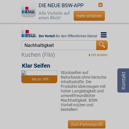
DIE NEUE BSW-APP
Alle Vorteile auf
mehr erfahren
einen Blick!
Startseite
Startseite
Jetzt BSW-Mitglied werden
Suche
Kuchen (Fils)
Login
Klar Seifen
Stückseifen auf
☎
0800 - 279 25 82
Naturbasis ohne tierische
bis zu 16%
Inhaltsstoffe. Die
Produkte überzeugen mit
hoher Langlebigkeit und
umweltfreundlicher
Nachhaltigkeit. BSW-
Vorteil nutzen und
bestellen!
Zum Partnerprofil