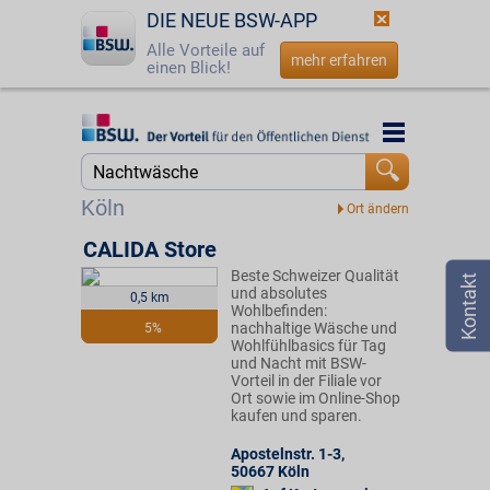
DIE NEUE BSW-APP
Alle Vorteile auf
mehr erfahren
einen Blick!
Startseite
Startseite
Jetzt BSW-Mitglied werden
Suche
Köln
Login
CALIDA Store
Beste Schweizer Qualität
☎
0800 - 279 25 82
und absolutes
0,5 km
Wohlbefinden:
nachhaltige Wäsche und
5%
Wohlfühlbasics für Tag
und Nacht mit BSW-
Vorteil in der Filiale vor
Ort sowie im Online-Shop
kaufen und sparen.
Apostelnstr. 1-3
,
50667
Köln