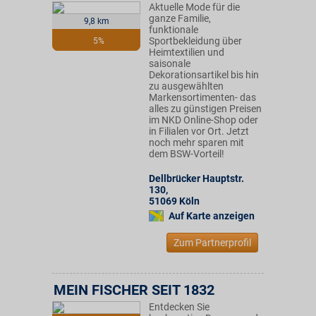
Aktuelle Mode für die
ganze Familie,
9,8 km
funktionale
Sportbekleidung über
5%
Heimtextilien und
saisonale
Dekorationsartikel bis hin
zu ausgewählten
Markensortimenten- das
alles zu günstigen Preisen
im NKD Online-Shop oder
in Filialen vor Ort. Jetzt
noch mehr sparen mit
dem BSW-Vorteil!
Dellbrücker Hauptstr.
130
,
51069
Köln
Auf Karte anzeigen
Zum Partnerprofil
MEIN FISCHER SEIT 1832
Entdecken Sie