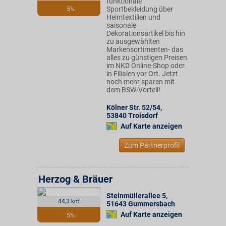
funktionale
Sportbekleidung über
5%
Heimtextilien und
saisonale
Dekorationsartikel bis hin
zu ausgewählten
Markensortimenten- das
alles zu günstigen Preisen
im NKD Online-Shop oder
in Filialen vor Ort. Jetzt
noch mehr sparen mit
dem BSW-Vorteil!
Kölner Str. 52/54
,
53840
Troisdorf
Auf Karte anzeigen
Zum Partnerprofil
Herzog & Bräuer
Steinmüllerallee 5
,
44,3 km
51643
Gummersbach
Auf Karte anzeigen
5%