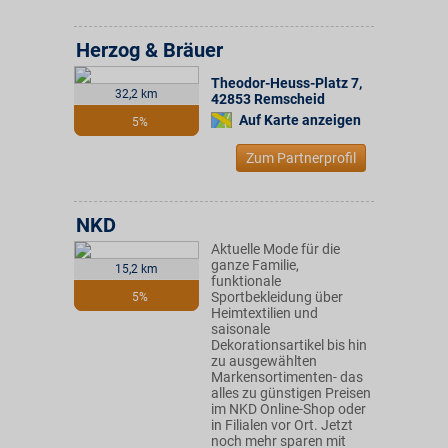
Herzog & Bräuer
Theodor-Heuss-Platz 7
,
32,2 km
42853
Remscheid
Auf Karte anzeigen
5%
Zum Partnerprofil
NKD
Aktuelle Mode für die
ganze Familie,
15,2 km
funktionale
Sportbekleidung über
5%
Heimtextilien und
saisonale
Dekorationsartikel bis hin
zu ausgewählten
Markensortimenten- das
alles zu günstigen Preisen
im NKD Online-Shop oder
in Filialen vor Ort. Jetzt
noch mehr sparen mit