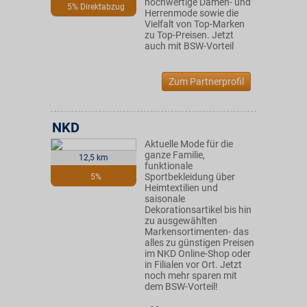
hochwertige Damen- und
5% Direktabzug
Herrenmode sowie die
Vielfalt von Top-Marken
zu Top-Preisen. Jetzt
auch mit BSW-Vorteil
Zum Partnerprofil
NKD
Aktuelle Mode für die
ganze Familie,
12,5 km
funktionale
Sportbekleidung über
5%
Heimtextilien und
saisonale
Dekorationsartikel bis hin
zu ausgewählten
Markensortimenten- das
alles zu günstigen Preisen
im NKD Online-Shop oder
in Filialen vor Ort. Jetzt
noch mehr sparen mit
dem BSW-Vorteil!