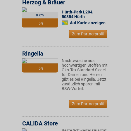
Herzog & Bräuer
Hürth-Park L204
,
8 km
50354
Hürth
Auf Karte anzeigen
5%
Zum Partnerprofil
Ringella
Nachtwäsche aus
hochwertigen Stoffen mit
5%
Öko-Tex Standard Siegel
für Damen und Herren
gibt es bei Ringella. Jetzt
zusätzlich sparen mit
BSW-Vorteil.
Zum Partnerprofil
CALIDA Store
Beste Schweizer Qualität