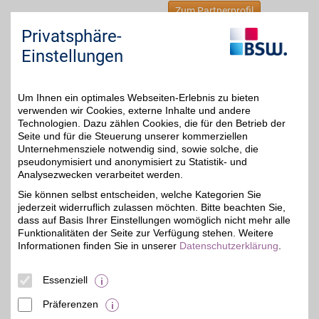
Zum Partnerprofil
Privatsphäre-
Einstellungen
NKD
Aktuelle Mode für die
ganze Familie,
21,5 km
Um Ihnen ein optimales Webseiten-Erlebnis zu bieten
funktionale
Sportbekleidung über
verwenden wir Cookies, externe Inhalte und andere
5%
Heimtextilien und
Technologien. Dazu zählen Cookies, die für den Betrieb der
saisonale
Seite und für die Steuerung unserer kommerziellen
Dekorationsartikel bis hin
Unternehmensziele notwendig sind, sowie solche, die
zu ausgewählten
pseudonymisiert und anonymisiert zu Statistik- und
Markensortimenten- das
Analysezwecken verarbeitet werden.
alles zu günstigen Preisen
im NKD Online-Shop oder
Sie können selbst entscheiden, welche Kategorien Sie
in Filialen vor Ort. Jetzt
jederzeit widerruflich zulassen möchten. Bitte beachten Sie,
noch mehr sparen mit
dass auf Basis Ihrer Einstellungen womöglich nicht mehr alle
dem BSW-Vorteil!
Funktionalitäten der Seite zur Verfügung stehen. Weitere
Informationen finden Sie in unserer
Datenschutzerklärung
.
Kölner Str. 16
,
50126
Bergheim
Auf Karte anzeigen
Essenziell
Zum Partnerprofil
Präferenzen