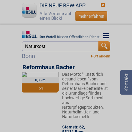
DIE NEUE BSW-APP
Alle Vorteile auf
mehr erfahren
einen Blick!
Startseite
Startseite
Jetzt BSW-Mitglied werden
Suche
Bonn
Login
Reformhaus Bacher
Das Motto "...natürlich
☎
0800 - 279 25 82
gesund leben!" vom
0,3 km
Reformhaus Bacher und
seiner Marke betterlife ist
5%
die Grundlage für das
hochwertige Sortiment
aus
Naturpflegeprodukten,
Naturheilmitteln und
Naturkosmetik.
Sternstr. 62
,
53111
Bonn