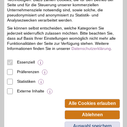
Severinstr. 16
,
50678
Köln
Seite und für die Steuerung unserer kommerziellen
Unternehmensziele notwendig sind, sowie solche, die
Auf Karte anzeigen
pseudonymisiert und anonymisiert zu Statistik- und
Analysezwecken verarbeitet werden.
Zum Partnerprofil
Sie können selbst entscheiden, welche Kategorien Sie
jederzeit widerruflich zulassen möchten. Bitte beachten Sie,
dass auf Basis Ihrer Einstellungen womöglich nicht mehr alle
Bahnhof-Apotheke
Funktionalitäten der Seite zur Verfügung stehen. Weitere
Informationen finden Sie in unserer
Datenschutzerklärung
.
Kölner Str. 7
,
30,7 km
53902
Bad Münstereifel
Auf Karte anzeigen
4%
Essenziell
Zum Partnerprofil
Präferenzen
Statistiken
mehr anzeigen
Externe Inhalte
© BSW Verbraucher-Service
Beamten-Selbsthilfewerk GmbH.
Alle Cookies erlauben
Alle Rechte vorbehalten.
Ablehnen
Auswahl speichern