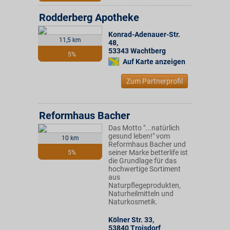
Rodderberg Apotheke
Konrad-Adenauer-Str.
11,5 km
48
,
53343
Wachtberg
5%
Auf Karte anzeigen
Zum Partnerprofil
Reformhaus Bacher
Das Motto "...natürlich
gesund leben!" vom
10 km
Reformhaus Bacher und
seiner Marke betterlife ist
5%
die Grundlage für das
hochwertige Sortiment
aus
Naturpflegeprodukten,
Naturheilmitteln und
Naturkosmetik.
Kölner Str. 33
,
53840
Troisdorf