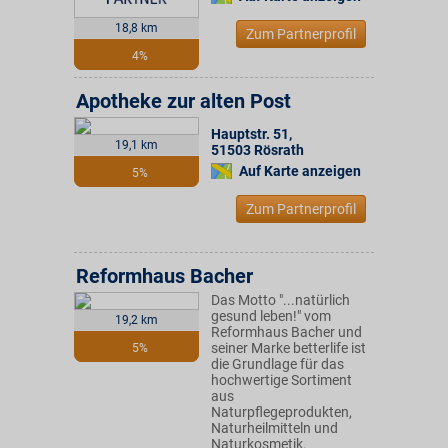
18,8 km
Zum Partnerprofil
4%
Apotheke zur alten Post
Hauptstr. 51
,
19,1 km
51503
Rösrath
Auf Karte anzeigen
5%
Zum Partnerprofil
Reformhaus Bacher
Das Motto "...natürlich
gesund leben!" vom
19,2 km
Reformhaus Bacher und
seiner Marke betterlife ist
5%
die Grundlage für das
hochwertige Sortiment
aus
Naturpflegeprodukten,
Naturheilmitteln und
Naturkosmetik.