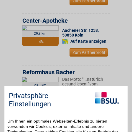
Zum Partnerprofil
Center-Apotheke
Aachener Str. 1253
,
29,3 km
50858
Köln
Auf Karte anzeigen
4%
Zum Partnerprofil
Reformhaus Bacher
Das Motto "...natürlich
gesund leben!" vom
23,3 km
Reformhaus Bacher und
seiner Marke betterlife ist
5%
Privatsphäre-
die Grundlage für das
Einstellungen
hochwertige Sortiment
aus
Naturpflegeprodukten,
Naturheilmitteln und
Um Ihnen ein optimales Webseiten-Erlebnis zu bieten
Naturkosmetik.
verwenden wir Cookies, externe Inhalte und andere
Technologien. Dazu zählen Cookies, die für den Betrieb der