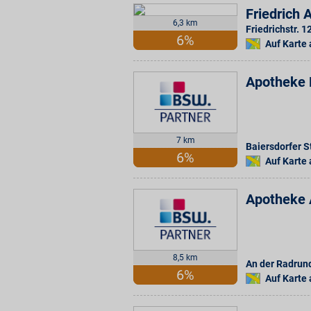
Friedrich 
6,3 km
Friedrichstr. 1
6%
Auf Karte
Apotheke 
7 km
Baiersdorfer St
6%
Auf Karte
Apotheke 
8,5 km
An der Radrun
6%
Auf Karte