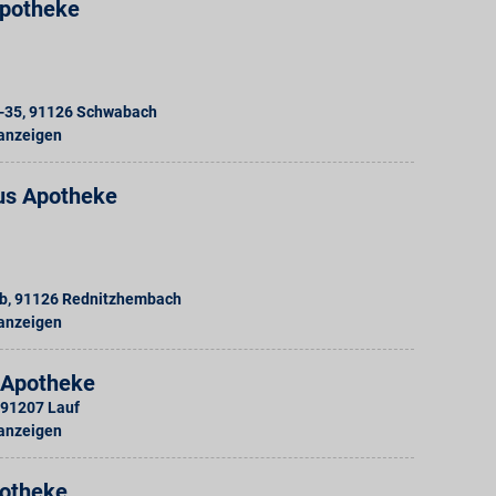
potheke
-35
,
91126
Schwabach
 anzeigen
ius Apotheke
3b
,
91126
Rednitzhembach
 anzeigen
Apotheke
91207
Lauf
 anzeigen
otheke