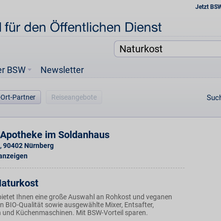
Jetzt BS
er BSW
Newsletter
-Ort-Partner
Reiseangebote
Such
Apotheke im Soldanhaus
,
90402
Nürnberg
 anzeigen
Naturkost
bietet Ihnen eine große Auswahl an Rohkost und veganen
n BIO-Qualität sowie ausgewählte Mixer, Entsafter,
 und Küchenmaschinen. Mit BSW-Vorteil sparen.