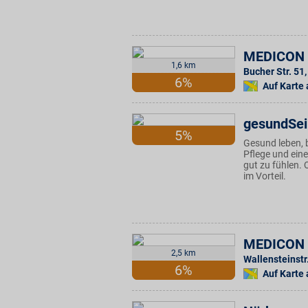
MEDICON 
1,6 km
Bucher Str. 51
,
6%
Auf Karte
gesundSei
5%
Gesund leben, 
Pflege und ein
gut zu fühlen. 
im Vorteil.
MEDICON 
2,5 km
Wallensteinstr
6%
Auf Karte