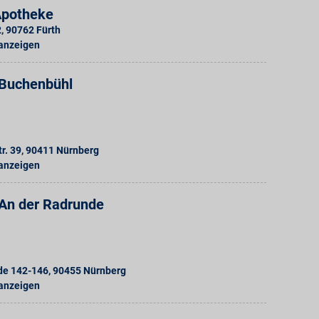
Apotheke
2
,
90762
Fürth
 anzeigen
Buchenbühl
r. 39
,
90411
Nürnberg
 anzeigen
An der Radrunde
de 142-146
,
90455
Nürnberg
 anzeigen