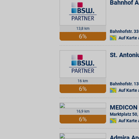
Bahnhof A
13,8 km
Bahnhofstr. 33
6%
Auf Karte
St. Anton
16 km
Bahnhofstr. 1
6%
Auf Karte
MEDICON 
16,9 km
Marktplatz 50
,
6%
Auf Karte
Admira Ap