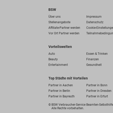
BSW
Über uns
Impressum
Stellenangebote
Datenschutz
Affiliate-Partner werden
Cookie-Einstellung
Vor Ort Partner werden
Teilnahmebedingu
Vorteilswelten
Auto
Essen & Trinken
Beauty
Finanzen
Entertainment
Gesundheit
Top Städte mit Vorteilen
Partner in Aachen
Partner in Bonn
Partner in Berlin
Partner in Dresden
Partner in Bayreuth
Partner in Erfurt
© BSW Verbraucher-Service
Beamten-Selbsthil
Alle Rechte vorbehalten.