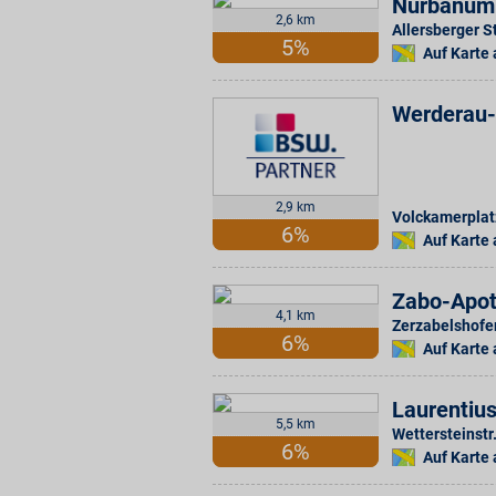
Nürbanum
2,6 km
Allersberger St
5%
Auf Karte
Werderau
2,9 km
Volckamerplat
6%
Auf Karte
Zabo-Apo
4,1 km
Zerzabelshofer
6%
Auf Karte
Laurentiu
5,5 km
Wettersteinstr
6%
Auf Karte