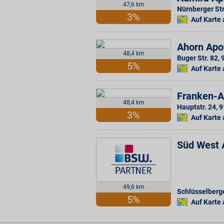
47,6 km
Nürnberger Str
3%
Auf Karte
Ahorn Apo
48,4 km
Buger Str. 82
,
5%
Auf Karte
Franken-A
48,4 km
Hauptstr. 24
,
9
3%
Auf Karte
Süd West 
49,6 km
Schlüsselberge
5%
Auf Karte