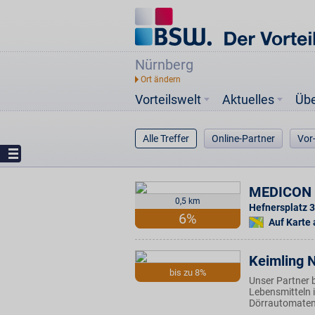
Nürnberg
Vorteilswelt
Aktuelles
Üb
Alle Treffer
Online-Partner
Vor
MEDICON 
0,5 km
Hefnersplatz 3
6%
Auf Karte
Keimling 
bis zu 8%
Unser Partner 
Lebensmitteln i
Dörrautomaten