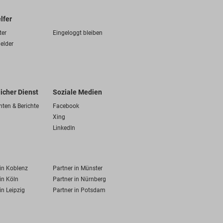
lfer
ter
Eingeloggt bleiben
elder
licher Dienst
Soziale Medien
hten & Berichte
Facebook
Xing
LinkedIn
 in Koblenz
Partner in Münster
in Köln
Partner in Nürnberg
in Leipzig
Partner in Potsdam