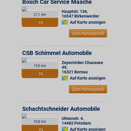
Bosch Car Service Masche
Hauptstr. 136
,
21,1 km
16547
Birkenwerder
Auf Karte anzeigen
5%
Zum Partnerprofil
CSB Schimmel Automobile
Zepernicker Chaussee
19,9 km
49
,
16321
Bernau
5%
Auf Karte anzeigen
Zum Partnerprofil
Schachtschneider Automobile
Ulmenstr. 4
,
25,8 km
14482
Potsdam
Auf Karte anzeigen
5%