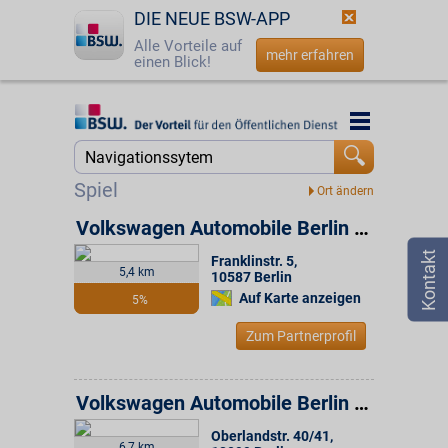
DIE NEUE BSW-APP
Alle Vorteile auf
mehr erfahren
einen Blick!
Startseite
Startseite
Jetzt BSW-Mitglied werden
Suche
Spiel
Login
Volkswagen Automobile Berlin GmbH
Franklinstr. 5
,
☎
0800 - 279 25 82
5,4 km
10587
Berlin
Auf Karte anzeigen
5%
Zum Partnerprofil
Volkswagen Automobile Berlin GmbH
Oberlandstr. 40/41
,
6,7 km