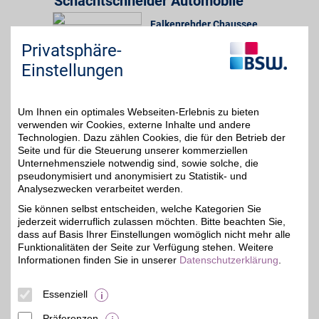
Schachtschneider Automobile
Falkenrehder Chaussee
,
37 km
14669
Ketzin
Privatsphäre-
Auf Karte anzeigen
5%
Einstellungen
Zum Partnerprofil
Um Ihnen ein optimales Webseiten-Erlebnis zu bieten
Schachtschneider Automobile
verwenden wir Cookies, externe Inhalte und andere
Technologien. Dazu zählen Cookies, die für den Betrieb der
Glindower Chausseestr.
Seite und für die Steuerung unserer kommerziellen
38,2 km
22-23
,
Unternehmensziele notwendig sind, sowie solche, die
14542
Werder
pseudonymisiert und anonymisiert zu Statistik- und
5%
Auf Karte anzeigen
Analysezwecken verarbeitet werden.
Sie können selbst entscheiden, welche Kategorien Sie
Zum Partnerprofil
jederzeit widerruflich zulassen möchten. Bitte beachten Sie,
dass auf Basis Ihrer Einstellungen womöglich nicht mehr alle
Funktionalitäten der Seite zur Verfügung stehen. Weitere
Schachtschneider Automobile
Informationen finden Sie in unserer
Datenschutzerklärung
.
Zum Bahnhof 1
,
43,6 km
Essenziell
14547
Beelitz
Auf Karte anzeigen
5%
Präferenzen