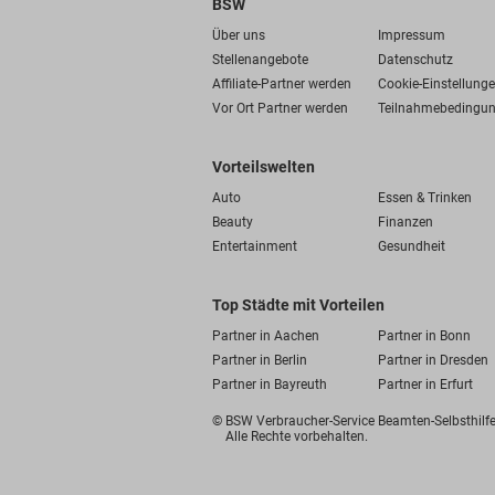
BSW
Über uns
Impressum
Stellenangebote
Datenschutz
Affiliate-Partner werden
Cookie-Einstellung
Vor Ort Partner werden
Teilnahmebedingu
Vorteilswelten
Auto
Essen & Trinken
Beauty
Finanzen
Entertainment
Gesundheit
Top Städte mit Vorteilen
Partner in Aachen
Partner in Bonn
Partner in Berlin
Partner in Dresden
Partner in Bayreuth
Partner in Erfurt
© BSW Verbraucher-Service
Beamten-Selbsthil
Alle Rechte vorbehalten.