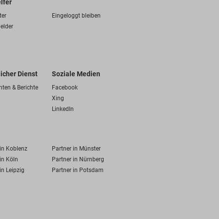
lfer
ter
Eingeloggt bleiben
elder
licher Dienst
Soziale Medien
hten & Berichte
Facebook
Xing
LinkedIn
 in Koblenz
Partner in Münster
in Köln
Partner in Nürnberg
in Leipzig
Partner in Potsdam