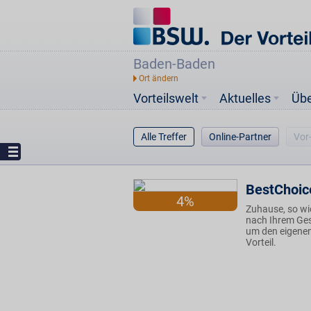
Baden-Baden
Vorteilswelt
Aktuelles
Üb
Alle Treffer
Online-Partner
Vor
BestChoic
4%
Zuhause, so wie
nach Ihrem Ges
um den eigenen
Vorteil.