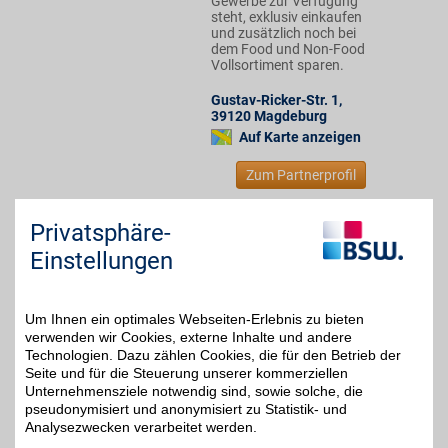
Gewerbe zur Verfügung
steht, exklusiv einkaufen
und zusätzlich noch bei
dem Food und Non-Food
Vollsortiment sparen.
Gustav-Ricker-Str. 1
,
39120
Magdeburg
Auf Karte anzeigen
Zum Partnerprofil
Privatsphäre-
GO Gutschein
Einstellungen
Zum Partnerprofil
0,4%
Um Ihnen ein optimales Webseiten-Erlebnis zu bieten
verwenden wir Cookies, externe Inhalte und andere
Technologien. Dazu zählen Cookies, die für den Betrieb der
SELGROS
Seite und für die Steuerung unserer kommerziellen
Als BSW-Mitglied beim
Unternehmensziele notwendig sind, sowie solche, die
bekannten
47,8 km
pseudonymisiert und anonymisiert zu Statistik- und
Selbstbedienungs-
Analysezwecken verarbeitet werden.
2% Direktabzug
Großhandel, der
ansonsten nur dem