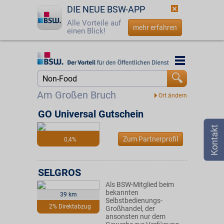
DIE NEUE BSW-APP
Alle Vorteile auf
mehr erfahren
einen Blick!
Startseite
Startseite
Jetzt BSW-Mitglied werden
Suche
Am Großen Bruch
Login
GO Universal Gutschein
☎
0800 - 279 25 82
Zum Partnerprofil
0,4%
SELGROS
Als BSW-Mitglied beim
bekannten
39 km
Selbstbedienungs-
2% Direktabzug
Großhandel, der
ansonsten nur dem