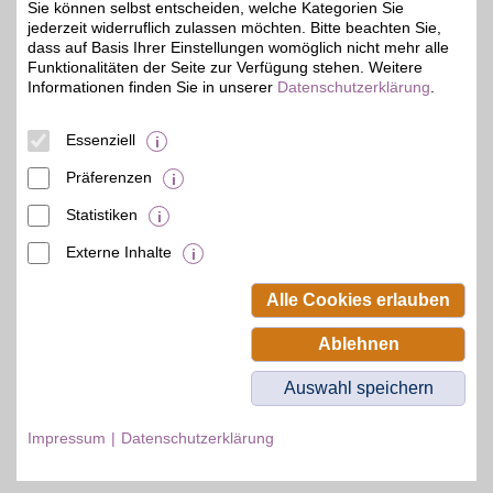
Sie können selbst entscheiden, welche Kategorien Sie
Gewerbe zur Verfügung
jederzeit widerruflich zulassen möchten. Bitte beachten Sie,
steht, exklusiv einkaufen
dass auf Basis Ihrer Einstellungen womöglich nicht mehr alle
und zusätzlich noch bei
Funktionalitäten der Seite zur Verfügung stehen. Weitere
dem Food und Non-Food
Informationen finden Sie in unserer
Vollsortiment sparen.
Datenschutzerklärung
.
Daimlerstr. 1
,
Essenziell
38112
Braunschweig
Auf Karte anzeigen
Präferenzen
Zum Partnerprofil
Statistiken
Externe Inhalte
© BSW Verbraucher-Service
Beamten-Selbsthilfewerk GmbH.
Alle Cookies erlauben
Alle Rechte vorbehalten.
Ablehnen
Auswahl speichern
Impressum
Datenschutzerklärung