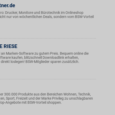
tner.de
üro: Drucker, Monitore und Bürotechnik im Onlineshop
nicht nur von wöchentlichen Deals, sondern vom BSW-Vorteil
 RIESE
an Marken-Software zu gutem Preis. Bequem online die
tware kaufen, blitzschnell Downloadlink erhalten,
d direkt loslegen! BSW-Mitglieder sparen zusätzlich.
über 300.000 Produkte aus den Bereichen Wohnen, Technik,
n, Sport, Freizeit und der Marke Privileg zu unschlagbaren
 Top-Angebote mit BSW-Vorteil shoppen.