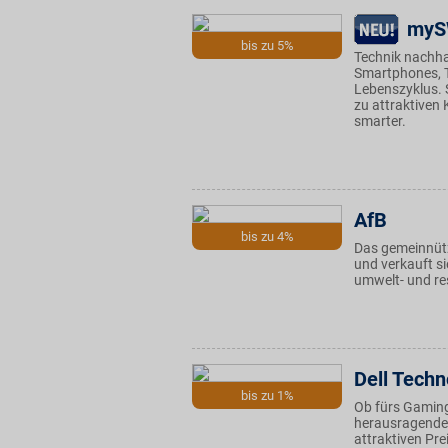
my
bis zu 5%
Technik nachha
Smartphones, T
Lebenszyklus. 
zu attraktiven
smarter.
AfB
bis zu 4%
Das gemeinnütz
und verkauft si
umwelt- und re
Dell Techn
bis zu 1%
Ob fürs Gaming 
herausragender
attraktiven Pre