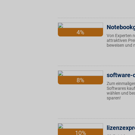
Notebookg
4%
Von Experten n
attraktiven Pre
beweisen und m
software-
8%
Zum einmaligen
Softwares kauf
wählen und be
sparen!
lizenzexpr
10%