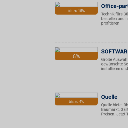
Office-par
bis zu 15%
Technik fürs B
bestellen und 
profitieren.
SOFTWARE
6%
Große Auswahl 
gewünschte Sof
installieren un
Quelle
bis zu 4%
Quelle bietet 
Baumarkt, Garte
Preisen. Jetzt