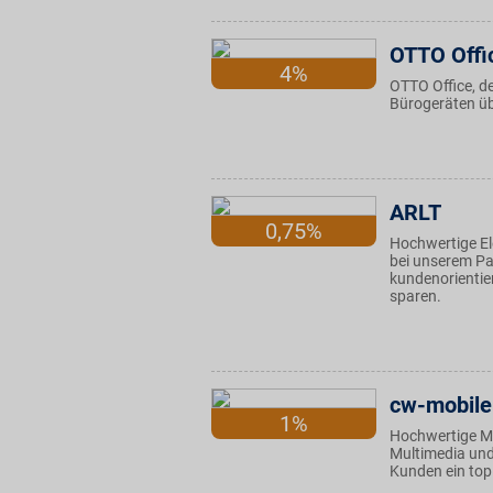
OTTO Offi
4%
OTTO Office, de
Bürogeräten üb
ARLT
0,75%
Hochwertige El
bei unserem Par
kundenorientier
sparen.
cw-mobile
1%
Hochwertige Ma
Multimedia und
Kunden ein top