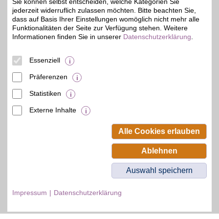
Sie können selbst entscheiden, welche Kategorien Sie
Zum Partnerprofil
jederzeit widerruflich zulassen möchten. Bitte beachten Sie,
dass auf Basis Ihrer Einstellungen womöglich nicht mehr alle
Funktionalitäten der Seite zur Verfügung stehen. Weitere
Informationen finden Sie in unserer
Datenschutzerklärung
.
OBI.DE Gutschein
Essenziell
Zum Partnerprofil
4%
Präferenzen
Statistiken
© BSW Verbraucher-Service
Beamten-Selbsthilfewerk GmbH.
Externe Inhalte
Alle Rechte vorbehalten.
Alle Cookies erlauben
Ablehnen
Auswahl speichern
Impressum
Datenschutzerklärung