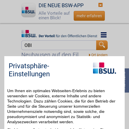
DIE NEUE BSW-APP
Alle Vorteile auf
mehr erfahren
einen Blick!
Startseite
Startseite
Jetzt BSW-Mitglied werden
Suche
Neuhausen auf den Fildern
Login
Privatsphäre-
OBI
Einstellungen
OBI ist Ihr Fachmarkt,
☎
0800 - 279 25 82
wenn es um den Garten
4%
oder das Heimwerken
geht. Mit seiner großen
Um Ihnen ein optimales Webseiten-Erlebnis zu bieten
Markenvielfalt aus allen
DIY-Bereichen überzeugt
verwenden wir Cookies, externe Inhalte und andere
er seit mehr als 50
Technologien. Dazu zählen Cookies, die für den Betrieb der
Jahren. Werden Sie zum
Seite und für die Steuerung unserer kommerziellen
Heimwerker-Profi und
Unternehmensziele notwendig sind, sowie solche, die
sparen zusätzlich mit
pseudonymisiert und anonymisiert zu Statistik- und
BSW-Vorteil.
Analysezwecken verarbeitet werden.