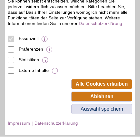
Sie können selbst entscheiden, welche Kategorien Sie
Zum Partnerprofil
jederzeit widerruflich zulassen möchten. Bitte beachten Sie,
dass auf Basis Ihrer Einstellungen womöglich nicht mehr alle
Funktionalitäten der Seite zur Verfügung stehen. Weitere
Informationen finden Sie in unserer
Datenschutzerklärung
.
© BSW Verbraucher-Service
Beamten-Selbsthilfewerk GmbH.
Alle Rechte vorbehalten.
Essenziell
Präferenzen
Statistiken
Externe Inhalte
Alle Cookies erlauben
Ablehnen
Auswahl speichern
Impressum
Datenschutzerklärung