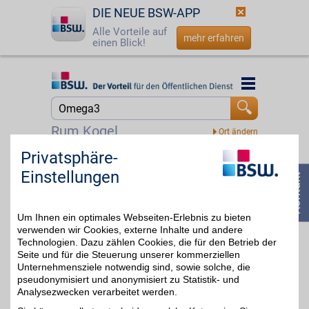
DIE NEUE BSW-APP
Alle Vorteile auf
mehr erfahren
einen Blick!
Startseite
Startseite
Jetzt BSW-Mitglied werden
Suche
Rum Kogel
Login
Privatsphäre-
Sensilab
Einstellungen
Wohlbefinden bewusst
☎
0800 - 279 25 82
unterstützen. Sensilab
bis zu 8%
entwickelt Produkte rund
um Ernährung, Balance
Um Ihnen ein optimales Webseiten-Erlebnis zu bieten
und einen aktiven Alltag -
mit ausgewählten
verwenden wir Cookies, externe Inhalte und andere
Inhaltsstoffen und
Technologien. Dazu zählen Cookies, die für den Betrieb der
modernen Rezepturen.
Seite und für die Steuerung unserer kommerziellen
Mit BSW-Vorteil
Unternehmensziele notwendig sind, sowie solche, die
profitieren Sie bei Ihrer
pseudonymisiert und anonymisiert zu Statistik- und
Bestellung.
Analysezwecken verarbeitet werden.