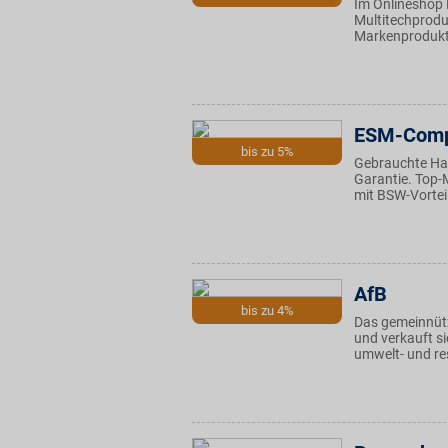
Im Onlineshop 
Multitechprodu
Markenprodukt
ESM-Comp
bis zu 5%
Gebrauchte Har
Garantie. Top-
mit BSW-Vorteil
AfB
bis zu 4%
Das gemeinnütz
und verkauft si
umwelt- und re