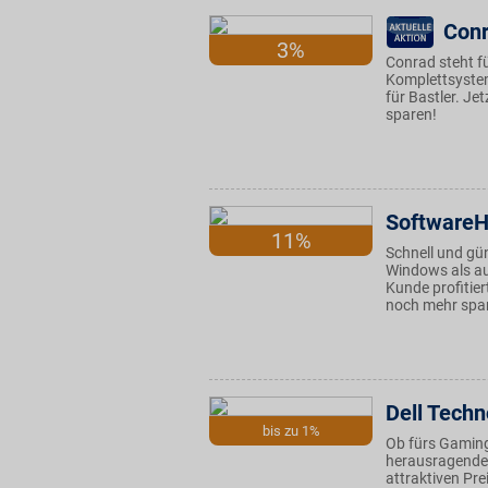
Conr
3%
Conrad steht f
Komplettsyste
für Bastler. J
sparen!
Software
11%
Schnell und gü
Windows als au
Kunde profitie
noch mehr spa
Dell Techn
bis zu 1%
Ob fürs Gaming 
herausragender
attraktiven Pre