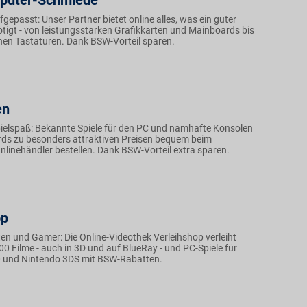
puter-Schmiede
fgepasst: Unser Partner bietet online alles, was ein guter
igt - von leistungsstarken Grafikkarten und Mainboards bis
chen Tastaturen. Dank BSW-Vorteil sparen.
en
Spielspaß: Bekannte Spiele für den PC und namhafte Konsolen
ds zu besonders attraktiven Preisen bequem beim
linehändler bestellen. Dank BSW-Vorteil extra sparen.
op
ten und Gamer: Die Online-Videothek Verleihshop verleiht
0 Filme - auch in 3D und auf BlueRay - und PC-Spiele für
 und Nintendo 3DS mit BSW-Rabatten.