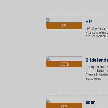
HP
2%
HP ist eine der
PCs sowie ein 
großer Vorteil:
Bitdefend
30%
Preisgekrönte 
Unternehmen vo
Firewall, Kinde
absichern.
acer
3%