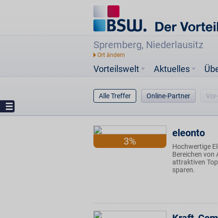
Spremberg, Niederlausitz
Vorteilswelt
Aktuelles
Üb
Alle Treffer
Online-Partner
Vor
eleonto
3%
Hochwertige El
Bereichen von A
attraktiven Top
sparen.