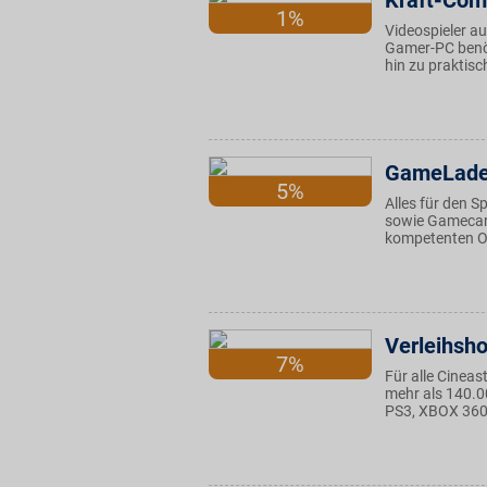
Kraft-Com
1%
Videospieler au
Gamer-PC benöt
hin zu praktis
GameLad
5%
Alles für den 
sowie Gamecar
kompetenten On
Verleihsh
7%
Für alle Cineas
mehr als 140.00
PS3, XBOX 360