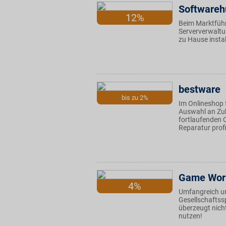
Softwareh
12%
Beim Marktführ
Serververwaltun
zu Hause instal
bestware
bis zu 2%
Im Onlineshop 
Auswahl an Zub
fortlaufenden 
Reparatur profi
Game Wor
4%
Umfangreich un
Gesellschaftss
überzeugt nich
nutzen!