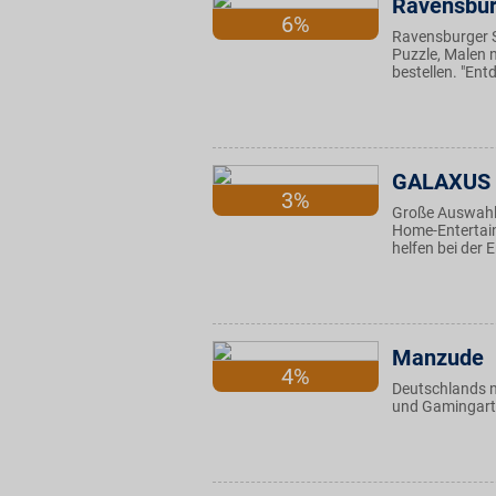
Ravensbur
6%
Ravensburger S
Puzzle, Malen 
bestellen. "Ent
GALAXUS
3%
Große Auswahl 
Home-Entertain
helfen bei der
Manzude
4%
Deutschlands n
und Gamingartik