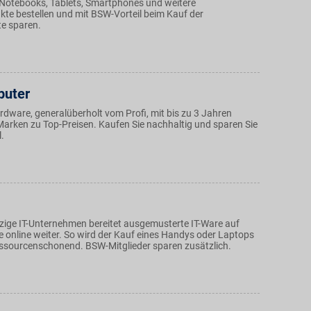
Notebooks, Tablets, Smartphones und weitere
kte bestellen und mit BSW-Vorteil beim Kauf der
e sparen.
uter
dware, generalüberholt vom Profi, mit bis zu 3 Jahren
Marken zu Top-Preisen. Kaufen Sie nachhaltig und sparen Sie
.
ige IT-Unternehmen bereitet ausgemusterte IT-Ware auf
e online weiter. So wird der Kauf eines Handys oder Laptops
ssourcenschonend. BSW-Mitglieder sparen zusätzlich.