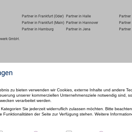
Partner in Frankfurt (Oder)
Partner in Halle
Partner
Partner in Frankfurt (Main)
Partner in Hannover
Partner 
Partner in Hamburg
Partner in Jena
Partner 
fewerk GmbH.
ngen
bnis zu bieten verwenden wir Cookies, externe Inhalte und andere Te
 Steuerung unserer kommerziellen Unternehmensziele notwendig sind, s
ezwecken verarbeitet werden.
Kategorien Sie jederzeit widerruflich zulassen möchten. Bitte beachten 
e Funktionalitäten der Seite zur Verfügung stehen. Weitere Information