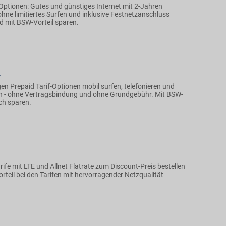
i Optionen: Gutes und günstiges Internet mit 2-Jahren
ohne limitiertes Surfen und inklusive Festnetzanschluss
d mit BSW-Vorteil sparen.
K
en Prepaid Tarif-Optionen mobil surfen, telefonieren und
n - ohne Vertragsbindung und ohne Grundgebühr. Mit BSW-
ich sparen.
fe mit LTE und Allnet Flatrate zum Discount-Preis bestellen
teil bei den Tarifen mit hervorragender Netzqualität