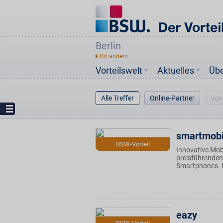
Berlin
Vorteilswelt
Aktuelles
Üb
Alle Treffer
Online-Partner
Vor
smartmobi
BSW-Vorteil
Innovative Mob
preisführenden
Smartphones. M
eazy