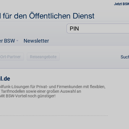
Jetzt BS
er BSW
Newsletter
-Ort-Partner
Reiseangebote
Such
l.de
ilfunk-Lösungen für Privat- und Firmenkunden mit flexiblen,
 Tarifmodellen sowie einer großen Auswahl an
it BSW-Vorteil noch günstiger!