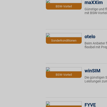
maXXim
BSW-Vorteil
Günstige und f
mit BSW-Vortei
otelo
Sonderkonditionen
Beim Anbieter 
flexibel mit P
winSIM
BSW-Vorteil
Die günstigen 
Leistungen zum
FYVE