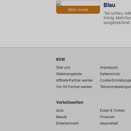
Blau
BSW-Vorteil
"Sei schlau, te
König: Mehrfac
ausgezeichnet. 
BSW
Über uns
Impressum
Stellenangebote
Datenschutz
Affiliate-Partner werden
Cookie-Einstellung
Vor Ort Partner werden
Teilnahmebedingu
Vorteilswelten
Auto
Essen & Trinken
Beauty
Finanzen
Entertainment
Gesundheit