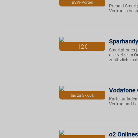
BSW-Vorteil
Prepaid-Smartp
Vertrag in best
Sparhand
12€
Smartphones (m
alle Netze im O
zusätzlich zu 
Vodafone 
bis zu 57,60€
Karte aufladen 
Vertrag und La
o2 Online