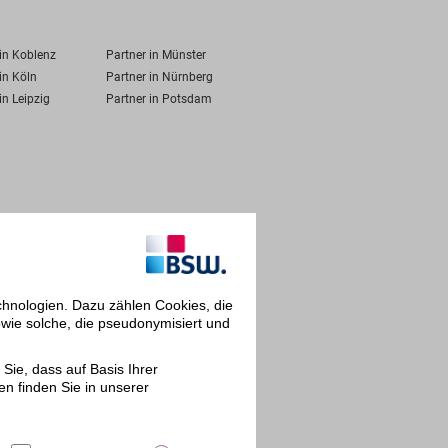
 in Koblenz
Partner in Münster
in Köln
Partner in Nürnberg
in Leipzig
Partner in Potsdam
chnologien. Dazu zählen Cookies, die
owie solche, die pseudonymisiert und
Sie, dass auf Basis Ihrer
en finden Sie in unserer