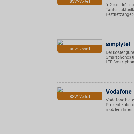
BSW-Vorteil
"o2 can do" - 
Tarifen, aktue
Festnetzangebo
simplytel
BSW-Vorteil
Der kostengüns
Smartphones un
LTE Smartphone
Vodafone
BSW-Vorteil
Vodafone biete
Prozente obend
mobilem Intern