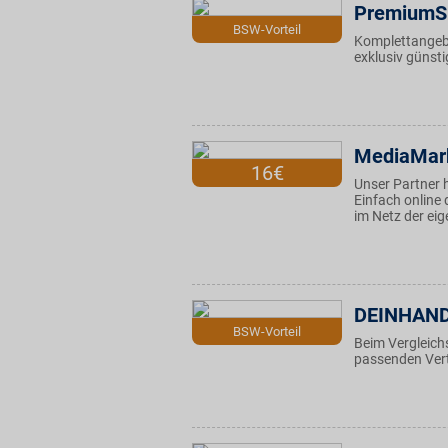
PremiumS
BSW-Vorteil
Komplettangeb
exklusiv günsti
MediaMark
16€
Unser Partner 
Einfach online
im Netz der ei
DEINHAN
BSW-Vorteil
Beim Vergleich
passenden Vert