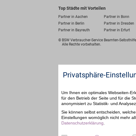
Top Städte mit Vorteilen
Partner in Aachen
Partner in Bonn
Partner in Berlin
Partner in Dresden
Partner in Bayreuth
Partner in Erfurt
© BSW Verbraucher-Service
Beamten-Selbsthil
Alle Rechte vorbehalten.
Privatsphäre-Einstellu
Um Ihnen ein optimales Webseiten-Erle
für den Betrieb der Seite und für die
anonymisiert zu Statistik- und Analys
Sie können selbst entscheiden, welche 
Einstellungen womöglich nicht mehr all
Datenschutzerklärung
.