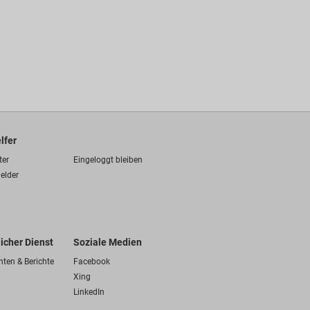
lfer
ter
Eingeloggt bleiben
elder
licher Dienst
Soziale Medien
hten & Berichte
Facebook
Xing
LinkedIn