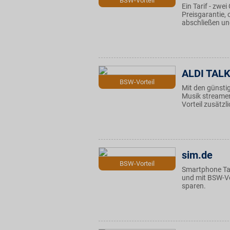
BSW-Vorteil
Ein Tarif - zwe
Preisgarantie, 
abschließen un
ALDI TAL
BSW-Vorteil
Mit den günstig
Musik streame
Vorteil zusätzl
sim.de
BSW-Vorteil
Smartphone Tari
und mit BSW-Vor
sparen.