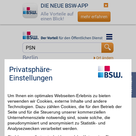
DIE NEUE BSW-APP
Alle Vorteile auf
mehr erfahren
einen Blick!
Startseite
Startseite
Jetzt BSW-Mitglied werden
Suche
Berlin
Login
Privatsphäre-
GameLaden
Einstellungen
Alles für den Spielspaß:
☎
0800 - 279 25 82
Bekannte Spiele für den
5%
PC und namhafte
Konsolen sowie
Um Ihnen ein optimales Webseiten-Erlebnis zu bieten
Gamecards zu besonders
attraktiven Preisen
verwenden wir Cookies, externe Inhalte und andere
bequem beim
Technologien. Dazu zählen Cookies, die für den Betrieb der
kompetenten
Seite und für die Steuerung unserer kommerziellen
Onlinehändler bestellen.
Unternehmensziele notwendig sind, sowie solche, die
Dank BSW-Vorteil extra
pseudonymisiert und anonymisiert zu Statistik- und
sparen.
Analysezwecken verarbeitet werden.