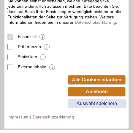
Sie können selbst entscheiden, welche Kategorien Sie
Zum Partnerprofil
jederzeit widerruflich zulassen möchten. Bitte beachten Sie,
dass auf Basis Ihrer Einstellungen womöglich nicht mehr alle
Funktionalitäten der Seite zur Verfügung stehen. Weitere
Informationen finden Sie in unserer
Datenschutzerklärung
.
© BSW Verbraucher-Service
Beamten-Selbsthilfewerk GmbH.
Alle Rechte vorbehalten.
Essenziell
Präferenzen
Statistiken
Externe Inhalte
Alle Cookies erlauben
Ablehnen
Auswahl speichern
Impressum
Datenschutzerklärung