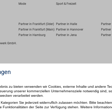
Mode
Sport & Freizeit
Partner in Frankfurt (Oder)
Partner in Halle
Partner
Partner in Frankfurt (Main)
Partner in Hannover
Partner 
Partner in Hamburg
Partner in Jena
Partner 
fewerk GmbH.
ngen
bnis zu bieten verwenden wir Cookies, externe Inhalte und andere Te
 Steuerung unserer kommerziellen Unternehmensziele notwendig sind, s
ezwecken verarbeitet werden.
Kategorien Sie jederzeit widerruflich zulassen möchten. Bitte beachten 
e Funktionalitäten der Seite zur Verfügung stehen. Weitere Information