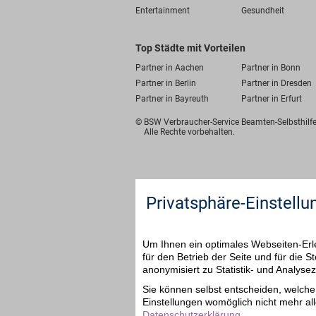
Entertainment
Gesundheit
Top Städte mit Vorteilen
Partner in Aachen
Partner in Bonn
Partner in Berlin
Partner in Dresden
Partner in Bayreuth
Partner in Erfurt
© BSW Verbraucher-Service
Beamten-Selbsthil
Alle Rechte vorbehalten.
Privatsphäre-Einstellu
Um Ihnen ein optimales Webseiten-Erle
für den Betrieb der Seite und für die
anonymisiert zu Statistik- und Analys
Sie können selbst entscheiden, welche 
Einstellungen womöglich nicht mehr all
Datenschutzerklärung
.