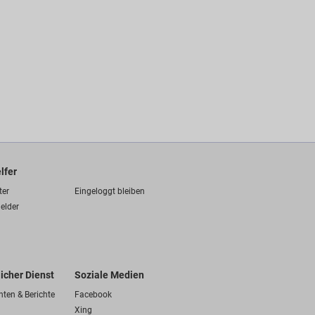
lfer
ter
Eingeloggt bleiben
elder
licher Dienst
Soziale Medien
hten & Berichte
Facebook
Xing