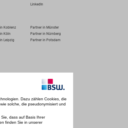
LinkedIn
 in Koblenz
Partner in Münster
in Köln
Partner in Nürnberg
in Leipzig
Partner in Potsdam
chnologien. Dazu zählen Cookies, die
owie solche, die pseudonymisiert und
Sie, dass auf Basis Ihrer
en finden Sie in unserer