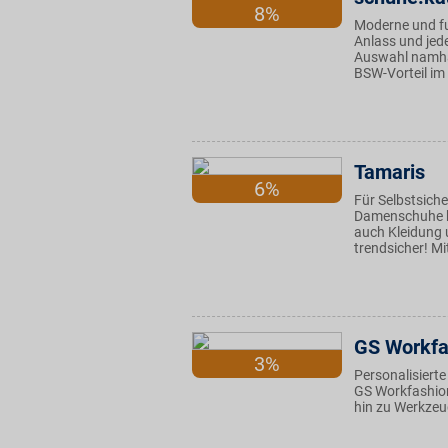
8%
Moderne und fu
Anlass und jed
Auswahl namhaf
BSW-Vorteil im
Tamaris
6%
Für Selbstsiche
Damenschuhe bi
auch Kleidung 
trendsicher! Mi
GS Workfa
3%
Personalisiert
GS Workfashion
hin zu Werkze