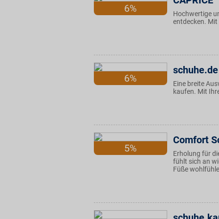
CAPRICE
6%
Hochwertige un
entdecken. Mit
schuhe.de
6%
Eine breite Au
kaufen. Mit Ihr
Comfort S
5%
Erholung für 
fühlt sich an 
Füße wohlfühle
schuhe.ka