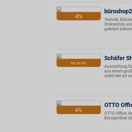
büroshop
4%
Technik, Bürobe
Onlineshop uns
geliefert beko
Schäfer S
bis zu 6%
Ausstattung fü
aus einem groß
steht hier an v
OTTO Offi
4%
OTTO Office, de
Bürogeräten üb