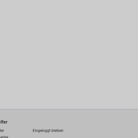
lfer
ter
Eingeloggt bleiben
elder