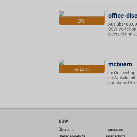
office-dis
3%
Aus über 80.00
BSW-Vorteil on
jederzeit und s
mcbuero
bis zu 4%
Im Onlineshop 
an Artikeln mit
günstigen Prei
BSW
Über uns
Impressum
Stellenangebote
Datenschutz