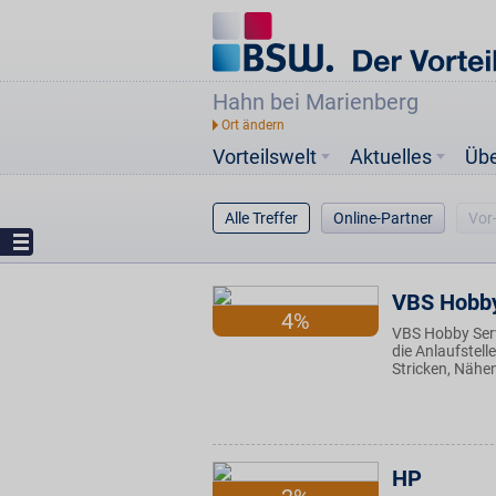
Hahn bei Marienberg
Vorteilswelt
Aktuelles
Üb
Alle Treffer
Online-Partner
Vor
VBS Hobby
4%
VBS Hobby Servi
die Anlaufstell
Stricken, Nähen
HP