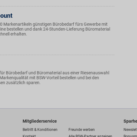
count
0 Markenartikeln günstigen Bürobedarf fürs Gewerbe mit
line bestellen und dank 24-Stunden-Lieferung Büromaterial
chnell erhalten.
für Bürobedarf und Büromaterial aus einer Riesenauswahl
 Markenqualität mit BSW-Vorteil bestellen und bei den
sen zusätzlich sparen.
Mitgliederservice
Sparhe
Beitritt & Konditionen
Freunde werben
Newslet
Kontakt
Alle BSW-Partner anzeigen
Bonusm