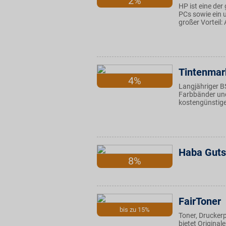
2%
HP ist eine der
PCs sowie ein 
großer Vorteil:
Tintenmar
4%
Langjähriger B
Farbbänder und
kostengünstige
Haba Guts
8%
FairToner
bis zu 15%
Toner, Drucker
bietet Origina