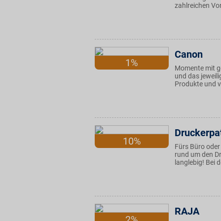
zahlreichen Vor
Canon
1%
Momente mit ge
und das jeweil
Produkte und v
Druckerpa
10%
Fürs Büro oder 
rund um den Dru
langlebig! Bei 
RAJA
2%