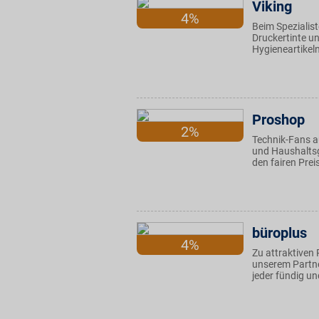
Viking
4%
Beim Spezialist
Druckertinte u
Hygieneartikel
Proshop
2%
Technik-Fans a
und Haushaltsg
den fairen Prei
büroplus
4%
Zu attraktiven 
unserem Partne
jeder fündig u