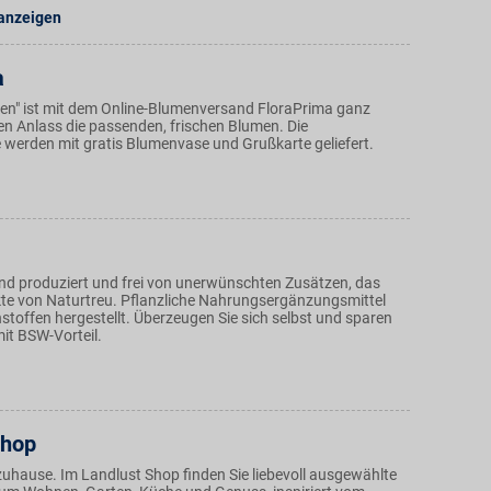
 anzeigen
a
men" ist mit dem Online-Blumenversand FloraPrima ganz
den Anlass die passenden, frischen Blumen. Die
werden mit gratis Blumenvase und Grußkarte geliefert.
 produziert und frei von unerwünschten Zusätzen, das
kte von Naturtreu. Pflanzliche Nahrungsergänzungsmittel
stoffen hergestellt. Überzeugen Sie sich selbst und sparen
mit BSW-Vorteil.
Shop
zuhause. Im Landlust Shop finden Sie liebevoll ausgewählte