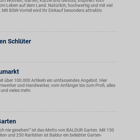
um Wohnen, Garten, Küche und Genuss, inspiriert vom
m Leben auf dem Land. Natürlich, hochwertig und mit viel
l. Mit BSW-Vorteil wird Ihr Einkauf besonders attraktiv.
en Schlüter
umarkt
mit über 100.000 Artikeln ein umfassendes Angebot. Hier
eimwerker und Handwerker, vom Anfänger bis zum Profi, alles
 und vieles mehr.
arten
ch nie gesehen!" ist das Motto von BALDUR Garten. Mit 150
en und 250 Raritäten ist Baldur ein beliebter Garten-