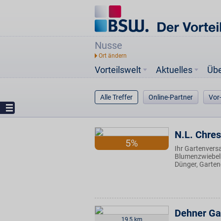
Nusse
Vorteilswelt
Aktuelles
Üb
Alle Treffer
Online-Partner
Vor
N.L. Chre
5%
Ihr Gartenvers
Blumenzwiebeln
Dünger, Garten
Dehner Ga
19,5 km