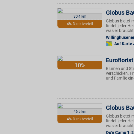
Globus Ba
30,4 km
Globus bietet 
4% Direktvorteil
findet jeder H
was er braucht
Willinghusene
Auf Karte
Euroflorist
10%
Blumen und Str
verschicken. Fr
und Familie ei
Globus Ba
46,5 km
Globus bietet 
4% Direktvorteil
findet jeder H
was er braucht
Op'n Camp 1
,
2