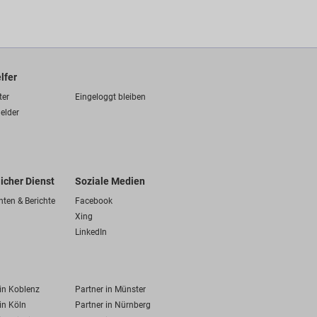
lfer
ter
Eingeloggt bleiben
elder
licher Dienst
Soziale Medien
hten & Berichte
Facebook
Xing
LinkedIn
 in Koblenz
Partner in Münster
in Köln
Partner in Nürnberg