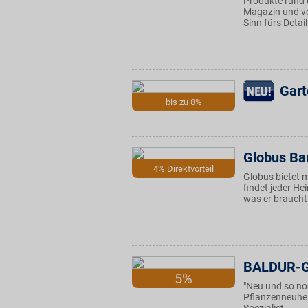
Produkte rund 
Magazin und vo
Sinn fürs Detai
Gart
bis zu 8%
Globus Ba
4% Direktvorteil
Globus bietet 
findet jeder H
was er braucht
BALDUR-G
5%
"Neu und so no
Pflanzenneuheit