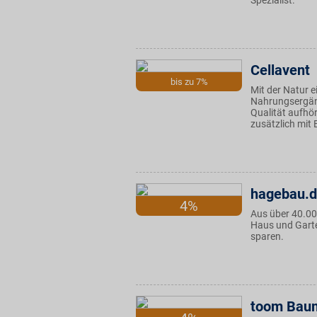
Spezialist.
Cellavent
bis zu 7%
Mit der Natur e
Nahrungsergän
Qualität aufhör
zusätzlich mit 
hagebau.
4%
Aus über 40.00
Haus und Garte
sparen.
toom Baum