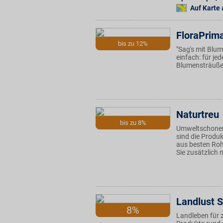
Auf Karte
FloraPrim
bis zu 12%
"Sag's mit Blu
einfach: für je
Blumensträuße 
Naturtreu
bis zu 8%
Umweltschonend
sind die Produ
aus besten Roh
Sie zusätzlich 
Landlust 
8%
Landleben für 