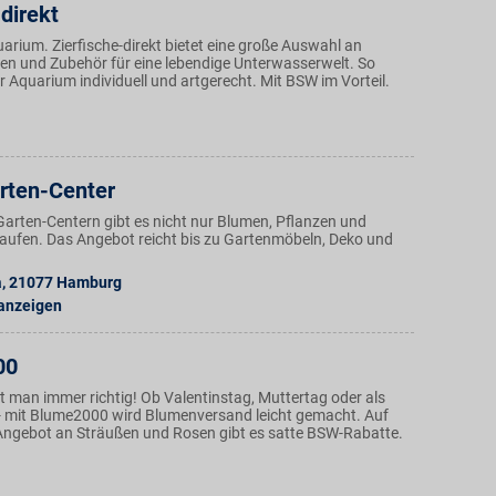
-direkt
quarium. Zierfische-direkt bietet eine große Auswahl an
zen und Zubehör für eine lebendige Unterwasserwelt. So
hr Aquarium individuell und artgerecht. Mit BSW im Vorteil.
rten-Center
Garten-Centern gibt es nicht nur Blumen, Pflanzen und
aufen. Das Angebot reicht bis zu Gartenmöbeln, Deko und
a
,
21077
Hamburg
 anzeigen
00
t man immer richtig! Ob Valentinstag, Muttertag oder als
 mit Blume2000 wird Blumenversand leicht gemacht. Auf
e Angebot an Sträußen und Rosen gibt es satte BSW-Rabatte.