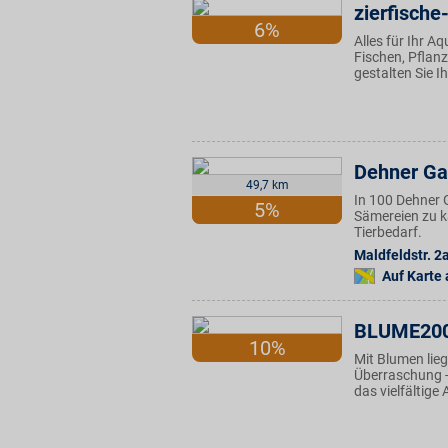
zierfische
6%
Alles für Ihr A
Fischen, Pflan
gestalten Sie I
Dehner Ga
49,7 km
In 100 Dehner 
5%
Sämereien zu k
Tierbedarf.
Maldfeldstr. 2
Auf Karte
BLUME20
10%
Mit Blumen lieg
Überraschung -
das vielfältig