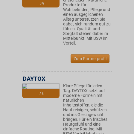
entscheiden. Natürliche
5%
Produkte für
Wohlbefinden, Pflege und
einen ausgeglichenen
Alltag unterstützen Sie
dabei, sich rundum gut zu
fühlen. Qualität und
Sorgfalt stehen dabei im
Mittelpunkt. Mit BSW im
Vorteil.
Zum Partnerprofil
DAYTOX
Klare Pflege für jeden
Tag. DAYTOX setzt auf
8%
moderne Formeln mit
natürlichen
Inhaltsstoffen, die die
Haut reinigen, schützen
und ins Gleichgewicht
bringen. Für ein frisches
Hautgefühl und eine
einfache Routine. Mit
BSW-Vorteil lohnt sich