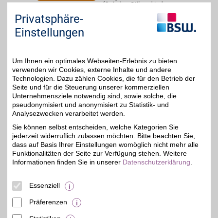
für jeden Stil und jeden
Anlass vereint in einem
Privatsphäre-
Gutschein. Perfekt für
kleine Verwöhnmomente
Einstellungen
oder ein frisches Update.
Mit BSW im Vorteil.
Um Ihnen ein optimales Webseiten-Erlebnis zu bieten
Zum Partnerprofil
verwenden wir Cookies, externe Inhalte und andere
Technologien. Dazu zählen Cookies, die für den Betrieb der
Seite und für die Steuerung unserer kommerziellen
Unternehmensziele notwendig sind, sowie solche, die
Cellavita
pseudonymisiert und anonymisiert zu Statistik- und
In Deutschland
Analysezwecken verarbeitet werden.
hergestellte, natürliche
6%
Sie können selbst entscheiden, welche Kategorien Sie
Nahrungsergänzungsmittel
jederzeit widerruflich zulassen möchten. Bitte beachten Sie,
und weitere hochwertige
und reine Naturprodukte
dass auf Basis Ihrer Einstellungen womöglich nicht mehr alle
für Wohlbefinden und
Funktionalitäten der Seite zur Verfügung stehen. Weitere
ganzheitliche Gesundheit
Informationen finden Sie in unserer
Datenschutzerklärung
.
bestellen. Mit BSW-Vorteil
sparen.
Essenziell
Zum Partnerprofil
Präferenzen