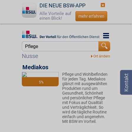
DIE NEUE BSW-APP
Alle Vorteile auf
mehr erfahren
einen Blick!
Startseite
Startseite
Jetzt BSW-Mitglied werden
Suche
Nusse
Login
Mediakos
Pflege und Wohlbefinden
☎
0800 - 279 25 82
für jeden Tag. Mediakos
5%
glänzt mit ausgewählten
Produkten rund um
Gesundheit, Schönheit
und persönlicher Pflege
mit Fokus auf Qualität
und Verträglichkeit. So
wird die tägliche Routine
einfach und angenehm.
Mit BSW im Vorteil.