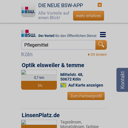
DIE NEUE BSW-APP
Alle Vorteile auf
mehr erfahren
einen Blick!
Startseite
Startseite
Jetzt BSW-Mitglied werden
Suche
Köln
Login
Optik elsweiler & temme
Mittelstr. 48
,
☎
0800 - 279 25 82
0,7 km
50672
Köln
Auf Karte anzeigen
5%
Zum Partnerprofil
LinsenPlatz.de
Tageslinsen,
Monatslinsen, farbige