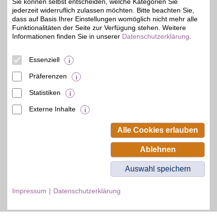
Sie können selbst entscheiden, welche Kategorien Sie
Zum Partnerprofil
jederzeit widerruflich zulassen möchten. Bitte beachten Sie,
dass auf Basis Ihrer Einstellungen womöglich nicht mehr alle
Funktionalitäten der Seite zur Verfügung stehen. Weitere
Informationen finden Sie in unserer
Datenschutzerklärung
.
© BSW Verbraucher-Service
Beamten-Selbsthilfewerk GmbH.
Alle Rechte vorbehalten.
Essenziell
Präferenzen
Statistiken
Externe Inhalte
Alle Cookies erlauben
Ablehnen
Auswahl speichern
Impressum
Datenschutzerklärung