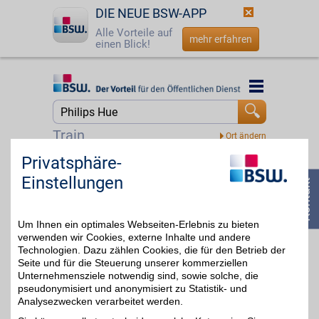
DIE NEUE BSW-APP
Alle Vorteile auf
mehr erfahren
einen Blick!
Startseite
Startseite
Jetzt BSW-Mitglied werden
Suche
Train
Login
Privatsphäre-
BestChoice home&living Gutschein
Einstellungen
Zuhause, so wie Sie es
☎
0800 - 279 25 82
lieben. Wohnen,
4%
Dekorieren und Einrichten
ganz nach Ihrem
Um Ihnen ein optimales Webseiten-Erlebnis zu bieten
Geschmack mit einer
großen Auswahl an
verwenden wir Cookies, externe Inhalte und andere
starken Marken. Ideal, um
Technologien. Dazu zählen Cookies, die für den Betrieb der
den eigenen vier Wänden
Seite und für die Steuerung unserer kommerziellen
eine persönliche Note zu
Unternehmensziele notwendig sind, sowie solche, die
geben. Mit BSW im
pseudonymisiert und anonymisiert zu Statistik- und
Vorteil.
Analysezwecken verarbeitet werden.