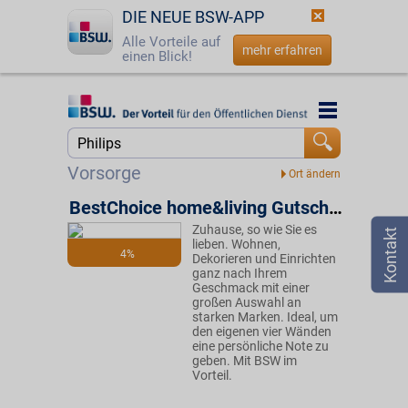
DIE NEUE BSW-APP
Alle Vorteile auf
mehr erfahren
einen Blick!
Startseite
Startseite
Jetzt BSW-Mitglied werden
Suche
Vorsorge
Login
BestChoice home&living Gutschein
Zuhause, so wie Sie es
☎
0800 - 279 25 82
lieben. Wohnen,
4%
Dekorieren und Einrichten
ganz nach Ihrem
Geschmack mit einer
großen Auswahl an
starken Marken. Ideal, um
den eigenen vier Wänden
eine persönliche Note zu
geben. Mit BSW im
Vorteil.