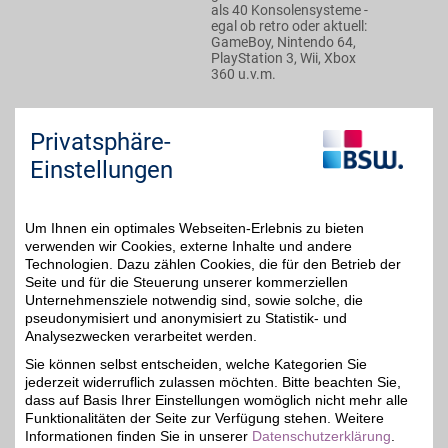
als 40 Konsolensysteme -
egal ob retro oder aktuell:
GameBoy, Nintendo 64,
PlayStation 3, Wii, Xbox
360 u.v.m.
Zum Partnerprofil
Privatsphäre-
Einstellungen
DAZN
Mit dem Livesport-
Um Ihnen ein optimales Webseiten-Erlebnis zu bieten
Streamingdienst über
bis zu 20€
verwenden wir Cookies, externe Inhalte und andere
8.000
Technologien. Dazu zählen Cookies, die für den Betrieb der
Sportübertragungen pro
Jahr erleben: von zu
Seite und für die Steuerung unserer kommerziellen
Hause, unterwegs,
Unternehmensziele notwendig sind, sowie solche, die
zeitversetzt oder im
pseudonymisiert und anonymisiert zu Statistik- und
Rückblick. Jetzt das
Analysezwecken verarbeitet werden.
umfangreiche
Sportangebot genießen
Sie können selbst entscheiden, welche Kategorien Sie
und BSW-Vorteil sichern.
jederzeit widerruflich zulassen möchten. Bitte beachten Sie,
dass auf Basis Ihrer Einstellungen womöglich nicht mehr alle
Funktionalitäten der Seite zur Verfügung stehen. Weitere
Zum Partnerprofil
Informationen finden Sie in unserer
Datenschutzerklärung
.