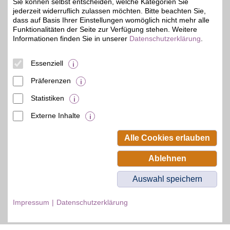
Sie können selbst entscheiden, welche Kategorien Sie
Zum Partnerprofil
jederzeit widerruflich zulassen möchten. Bitte beachten Sie,
dass auf Basis Ihrer Einstellungen womöglich nicht mehr alle
Funktionalitäten der Seite zur Verfügung stehen. Weitere
Informationen finden Sie in unserer
Datenschutzerklärung
.
DAZN Gutschein
Essenziell
Zum Partnerprofil
4%
Präferenzen
Statistiken
© BSW Verbraucher-Service
Beamten-Selbsthilfewerk GmbH.
Externe Inhalte
Alle Rechte vorbehalten.
Alle Cookies erlauben
Ablehnen
Auswahl speichern
Impressum
Datenschutzerklärung