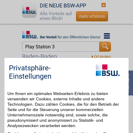
DIE NEUE BSW-APP
Alle Vorteile auf
mehr erfahren
einen Blick!
Startseite
Startseite
Jetzt BSW-Mitglied werden
Suche
Baden-Baden
Login
Privatsphäre-
DAZN
Einstellungen
Mit dem Livesport-
☎
0800 - 279 25 82
Streamingdienst über
bis zu 20€
8.000
Sportübertragungen pro
Um Ihnen ein optimales Webseiten-Erlebnis zu bieten
Jahr erleben: von zu
Hause, unterwegs,
verwenden wir Cookies, externe Inhalte und andere
zeitversetzt oder im
Technologien. Dazu zählen Cookies, die für den Betrieb der
Rückblick. Jetzt das
Seite und für die Steuerung unserer kommerziellen
umfangreiche
Unternehmensziele notwendig sind, sowie solche, die
Sportangebot genießen
pseudonymisiert und anonymisiert zu Statistik- und
und BSW-Vorteil sichern.
Analysezwecken verarbeitet werden.