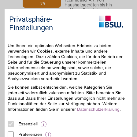
Technik aller Art: Von
3%
Haushaltsgeräten bis hin
zu Home-Entertainment
und Software. Hilfreiche
Privatsphäre-
Produkttests und Artikel
helfen bei der
Einstellungen
Entscheidung. Dank BSW-
Vorteil extra sparen.
Um Ihnen ein optimales Webseiten-Erlebnis zu bieten
Zum Partnerprofil
verwenden wir Cookies, externe Inhalte und andere
Technologien. Dazu zählen Cookies, die für den Betrieb der
Seite und für die Steuerung unserer kommerziellen
Unternehmensziele notwendig sind, sowie solche, die
ALTERNATE
pseudonymisiert und anonymisiert zu Statistik- und
Hardware, Software,
Analysezwecken verarbeitet werden.
Unterhaltungselektronik
2%
Sie können selbst entscheiden, welche Kategorien Sie
und vieles mehr - das ist
jederzeit widerruflich zulassen möchten. Bitte beachten Sie,
die Welt von ALTERNATE.
Der BSW-Partner vertreibt
dass auf Basis Ihrer Einstellungen womöglich nicht mehr alle
ein riesiges Sortiment von
Funktionalitäten der Seite zur Verfügung stehen. Weitere
mehr als 85.000
Informationen finden Sie in unserer
Datenschutzerklärung
.
Produkten zu günstigen
Preisen - bequem zum
Online-Shoppen mit BSW-
Essenziell
Vorteil.
Präferenzen