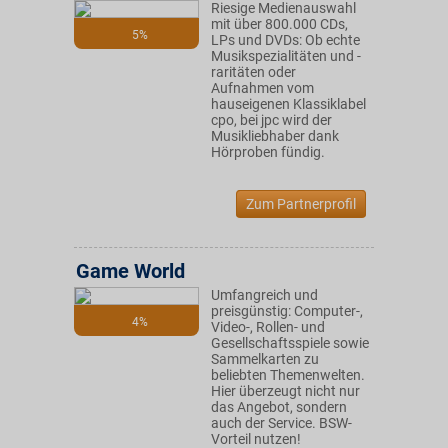
Riesige Medienauswahl
mit über 800.000 CDs,
5%
LPs und DVDs: Ob echte
Musikspezialitäten und -
raritäten oder
Aufnahmen vom
hauseigenen Klassiklabel
cpo, bei jpc wird der
Musikliebhaber dank
Hörproben fündig.
Zum Partnerprofil
Game World
Umfangreich und
preisgünstig: Computer-,
4%
Video-, Rollen- und
Gesellschaftsspiele sowie
Sammelkarten zu
beliebten Themenwelten.
Hier überzeugt nicht nur
das Angebot, sondern
auch der Service. BSW-
Vorteil nutzen!