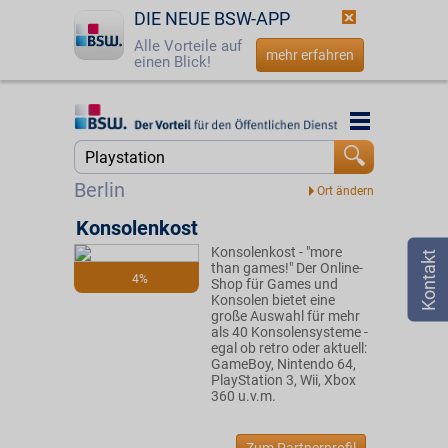
DIE NEUE BSW-APP
Alle Vorteile auf
mehr erfahren
einen Blick!
Startseite
Startseite
Jetzt BSW-Mitglied werden
Suche
Berlin
Login
Konsolenkost
Konsolenkost - "more
☎
0800 - 279 25 82
than games!" Der Online-
4%
Shop für Games und
Konsolen bietet eine
große Auswahl für mehr
als 40 Konsolensysteme -
egal ob retro oder aktuell:
GameBoy, Nintendo 64,
PlayStation 3, Wii, Xbox
360 u.v.m.