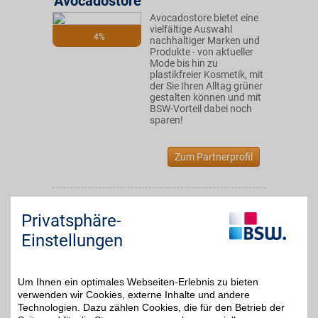
Avocadostore
Avocadostore bietet eine
vielfältige Auswahl
4%
nachhaltiger Marken und
Produkte - von aktueller
Mode bis hin zu
plastikfreier Kosmetik, mit
der Sie Ihren Alltag grüner
gestalten können und mit
BSW-Vorteil dabei noch
sparen!
Zum Partnerprofil
BAUR Versand
Privatsphäre-
Mode, Schuhe und Möbel
bequem per Rechnung
Einstellungen
4%
oder Raten im Onlineshop
kaufen. BSW-Mitglieder
shoppen mit BSW-Vorteil.
Um Ihnen ein optimales Webseiten-Erlebnis zu bieten
verwenden wir Cookies, externe Inhalte und andere
Zum Partnerprofil
Technologien. Dazu zählen Cookies, die für den Betrieb der