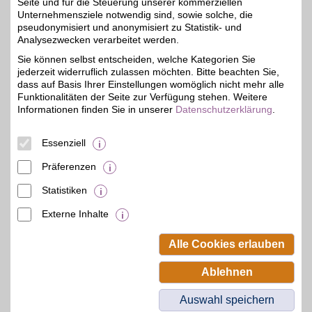
Seite und für die Steuerung unserer kommerziellen
Unternehmensziele notwendig sind, sowie solche, die
pseudonymisiert und anonymisiert zu Statistik- und
bonprix
Analysezwecken verarbeitet werden.
Bei bonprix finden Sie
Sie können selbst entscheiden, welche Kategorien Sie
moderne Fashion,
3%
jederzeit widerruflich zulassen möchten. Bitte beachten Sie,
hochwertige Schuhe und
inspirierende Wohnideen.
dass auf Basis Ihrer Einstellungen womöglich nicht mehr alle
Die Styles überzeugen
Funktionalitäten der Seite zur Verfügung stehen. Weitere
durch Qualität und
Informationen finden Sie in unserer
Datenschutzerklärung
.
Vielfalt. Entdecken Sie
angesagte Trends, die zu
jedem Geschmack
Essenziell
passen.
Präferenzen
Zum Partnerprofil
Statistiken
Externe Inhalte
© BSW Verbraucher-Service
Beamten-Selbsthilfewerk GmbH.
Alle Cookies erlauben
Alle Rechte vorbehalten.
Ablehnen
Auswahl speichern