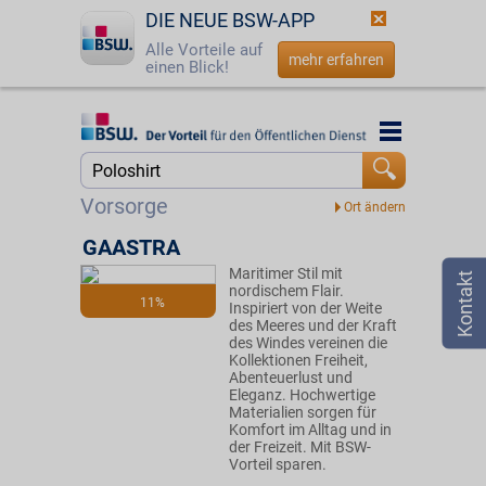
DIE NEUE BSW-APP
Alle Vorteile auf
mehr erfahren
einen Blick!
Startseite
Startseite
Jetzt BSW-Mitglied werden
Suche
Vorsorge
Login
GAASTRA
Maritimer Stil mit
☎
0800 - 279 25 82
nordischem Flair.
11%
Inspiriert von der Weite
des Meeres und der Kraft
des Windes vereinen die
Kollektionen Freiheit,
Abenteuerlust und
Eleganz. Hochwertige
Materialien sorgen für
Komfort im Alltag und in
der Freizeit. Mit BSW-
Vorteil sparen.