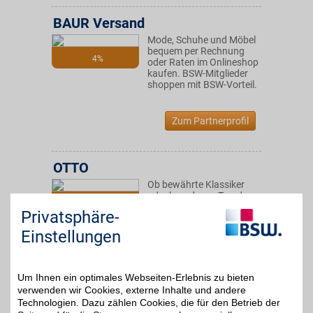
BAUR Versand
Mode, Schuhe und Möbel
bequem per Rechnung
4%
oder Raten im Onlineshop
kaufen. BSW-Mitglieder
shoppen mit BSW-Vorteil.
Zum Partnerprofil
OTTO
Ob bewährte Klassiker
oder brandneue Trends:
bis zu 15€
Als Deutschlands größter
Privatsphäre-
Onlinehändler für Fashion
und Lifestyle bietet OTTO
Einstellungen
eine riesige Auswahl an
Mode, Möbeln,
Multimedia & mehr!
Um Ihnen ein optimales Webseiten-Erlebnis zu bieten
verwenden wir Cookies, externe Inhalte und andere
Zum Partnerprofil
Technologien. Dazu zählen Cookies, die für den Betrieb der