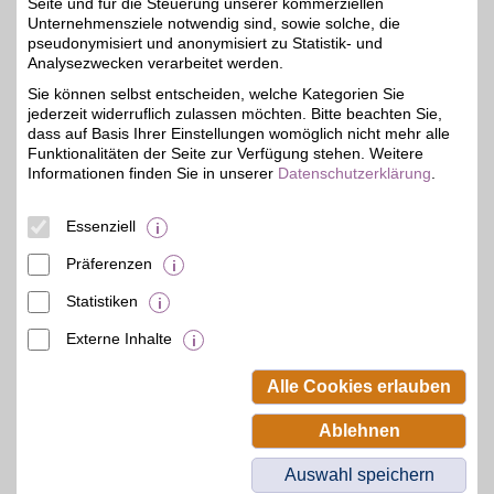
Seite und für die Steuerung unserer kommerziellen
Unternehmensziele notwendig sind, sowie solche, die
pseudonymisiert und anonymisiert zu Statistik- und
bonprix
Analysezwecken verarbeitet werden.
Bei bonprix finden Sie
Sie können selbst entscheiden, welche Kategorien Sie
moderne Fashion,
3%
jederzeit widerruflich zulassen möchten. Bitte beachten Sie,
hochwertige Schuhe und
inspirierende Wohnideen.
dass auf Basis Ihrer Einstellungen womöglich nicht mehr alle
Die Styles überzeugen
Funktionalitäten der Seite zur Verfügung stehen. Weitere
durch Qualität und
Informationen finden Sie in unserer
Datenschutzerklärung
.
Vielfalt. Entdecken Sie
angesagte Trends, die zu
jedem Geschmack
Essenziell
passen.
Präferenzen
Zum Partnerprofil
Statistiken
Externe Inhalte
© BSW Verbraucher-Service
Beamten-Selbsthilfewerk GmbH.
Alle Cookies erlauben
Alle Rechte vorbehalten.
Ablehnen
Auswahl speichern