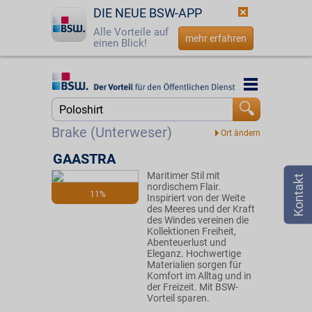
DIE NEUE BSW-APP
Alle Vorteile auf
mehr erfahren
einen Blick!
Startseite
Startseite
Jetzt BSW-Mitglied werden
Suche
Brake (Unterweser)
Login
GAASTRA
Maritimer Stil mit
☎
0800 - 279 25 82
nordischem Flair.
11%
Inspiriert von der Weite
des Meeres und der Kraft
des Windes vereinen die
Kollektionen Freiheit,
Abenteuerlust und
Eleganz. Hochwertige
Materialien sorgen für
Komfort im Alltag und in
der Freizeit. Mit BSW-
Vorteil sparen.