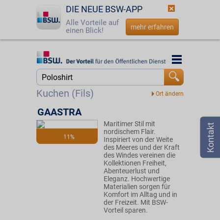
DIE NEUE BSW-APP
Alle Vorteile auf
mehr erfahren
einen Blick!
Startseite
Startseite
Jetzt BSW-Mitglied werden
Suche
Kuchen (Fils)
Login
GAASTRA
Maritimer Stil mit
☎
0800 - 279 25 82
nordischem Flair.
11%
Inspiriert von der Weite
des Meeres und der Kraft
des Windes vereinen die
Kollektionen Freiheit,
Abenteuerlust und
Eleganz. Hochwertige
Materialien sorgen für
Komfort im Alltag und in
der Freizeit. Mit BSW-
Vorteil sparen.