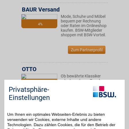
BAUR Versand
Mode, Schuhe und Möbel
bequem per Rechnung
4%
oder Raten im Onlineshop
kaufen. BSW-Mitglieder
shoppen mit BSW-Vorteil.
Zum Partnerprofil
OTTO
Ob bewährte Klassiker
oder brandneue Trends:
bis zu 15€
Als Deutschlands größter
Privatsphäre-
Onlinehändler für Fashion
und Lifestyle bietet OTTO
Einstellungen
eine riesige Auswahl an
Mode, Möbeln,
Multimedia & mehr!
Um Ihnen ein optimales Webseiten-Erlebnis zu bieten
verwenden wir Cookies, externe Inhalte und andere
Zum Partnerprofil
Technologien. Dazu zählen Cookies, die für den Betrieb der