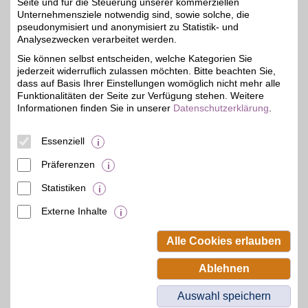
Seite und für die Steuerung unserer kommerziellen
Unternehmensziele notwendig sind, sowie solche, die
pseudonymisiert und anonymisiert zu Statistik- und
bonprix
Analysezwecken verarbeitet werden.
Bei bonprix finden Sie
Sie können selbst entscheiden, welche Kategorien Sie
moderne Fashion,
3%
jederzeit widerruflich zulassen möchten. Bitte beachten Sie,
hochwertige Schuhe und
inspirierende Wohnideen.
dass auf Basis Ihrer Einstellungen womöglich nicht mehr alle
Die Styles überzeugen
Funktionalitäten der Seite zur Verfügung stehen. Weitere
durch Qualität und
Informationen finden Sie in unserer
Datenschutzerklärung
.
Vielfalt. Entdecken Sie
angesagte Trends, die zu
jedem Geschmack
Essenziell
passen.
Präferenzen
Zum Partnerprofil
Statistiken
Externe Inhalte
© BSW Verbraucher-Service
Beamten-Selbsthilfewerk GmbH.
Alle Cookies erlauben
Alle Rechte vorbehalten.
Ablehnen
Auswahl speichern