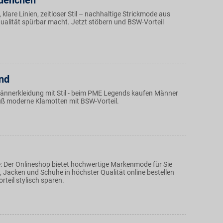
uenchen
klare Linien, zeitloser Stil – nachhaltige Strickmode aus
ualität spürbar macht. Jetzt stöbern und BSW-Vorteil
nd
nnerkleidung mit Stil - beim PME Legends kaufen Männer
uß moderne Klamotten mit BSW-Vorteil.
: Der Onlineshop bietet hochwertige Markenmode für Sie
 Jacken und Schuhe in höchster Qualität online bestellen
teil stylisch sparen.