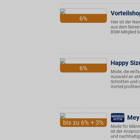
Vorteilsho
6%
Hier ist der N
aus dem Bereic
BSW-Mitglied be
Happy Siz
6%
Mode, die einfa
Auswahl an ak
Schnitten und 
Vorteil profitie
Mey 
bis zu 6% + 3%
Mode für Männer
ist der Anspruc
und nachhaltig