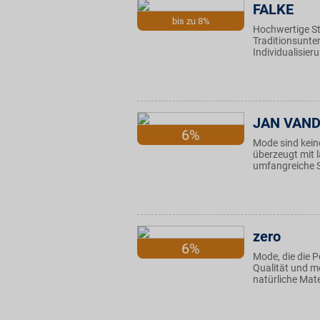
FALKE
bis zu 8%
Hochwertige St
Traditionsunte
Individualisie
JAN VAN
6%
Mode sind kein
überzeugt mit 
umfangreiche So
zero
6%
Mode, die die P
Qualität und m
natürliche Mat