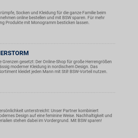
rümpfe, Socken und Kleidung für die ganze Familie beim
rnehmen online bestellen und mit BSW sparen. Für mehr
rung Produkte mit Monogramm besticken lassen.
DERSTORM
e Grenzen gesetzt: Der Online-Shop für große Herrengrößen
lässig moderner Kleidung in nordischem Design. Das
rtiment kleidet jeden Mann mit Stil! BSW-Vorteil nutzen.
ersönlichkeit unterstreicht: Unser Partner kombiniert
odernes Design auf eine feminine Weise. Nachhaltigkeit und
erialien stehen dabei im Vordergrund. Mit BSW sparen!