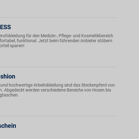
RESS
rufskleidung für den Medizin-, Pflege- und Kosmetikbereich
ortabel, funktional. Jetzt beim führenden Anbieter stöbern
rteil sparen!
shion
e und hochwertige Arbeitskleidung sind das Steckenpferd von
. Abgedeckt werden verschiedene Bereiche von Hosen bis
ugtaschen.
chein