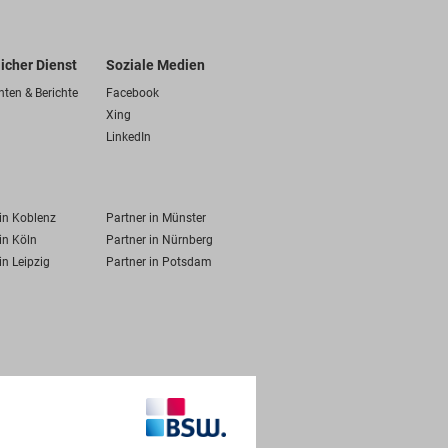
licher Dienst
Soziale Medien
hten & Berichte
Facebook
Xing
LinkedIn
 in Koblenz
Partner in Münster
in Köln
Partner in Nürnberg
in Leipzig
Partner in Potsdam