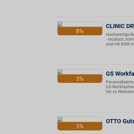
CLINIC D
8%
Hochwertige Be
- modisch, komf
und mit BSW-Vo
GS Workfa
3%
Personalisiert
GS Workfashion
hin zu Werkze
OTTO Guts
3%