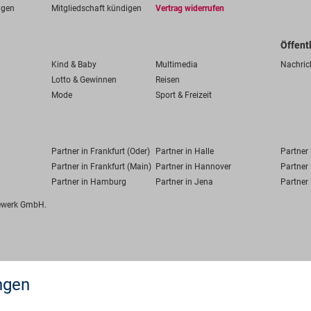
ngen
Mitgliedschaft kündigen
Vertrag widerrufen
Öffent
Kind & Baby
Multimedia
Nachric
Lotto & Gewinnen
Reisen
Mode
Sport & Freizeit
Partner in Frankfurt (Oder)
Partner in Halle
Partner
Partner in Frankfurt (Main)
Partner in Hannover
Partner 
Partner in Hamburg
Partner in Jena
Partner 
fewerk GmbH.
ngen