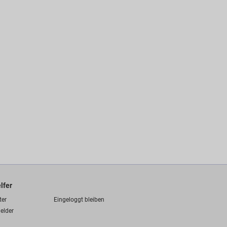
lfer
ter
Eingeloggt bleiben
elder