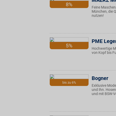
MAERZ M
8%
Feine Maschen, 
München, die Q
nutzen!
PME Lege
5%
Hochwertige Mä
von Kopf bis F
Bogner
bis zu 6%
Exklusive Mode
und Ihn. Hosen,
und mit BSW-Vor