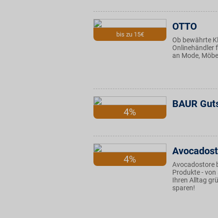
OTTO
bis zu 15€
Ob bewährte Kl
Onlinehändler f
an Mode, Möbel
BAUR Gut
4%
Avocadost
4%
Avocadostore b
Produkte - von 
Ihren Alltag g
sparen!