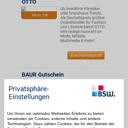
OTTO
Ob bewährte Klassiker
oder brandneue Trends:
bis zu 15€
Als Deutschlands größter
Onlinehändler für Fashion
und Lifestyle bietet OTTO
eine riesige Auswahl an
Mode, Möbeln,
Multimedia & mehr!
Zum Partnerprofil
BAUR Gutschein
Privatsphäre-
Zum Partnerprofil
4%
Einstellungen
OTTO Gutschein
Um Ihnen ein optimales Webseiten-Erlebnis zu bieten
verwenden wir Cookies, externe Inhalte und andere
Zum Partnerprofil
3%
Technologien. Dazu zählen Cookies, die für den Betrieb der