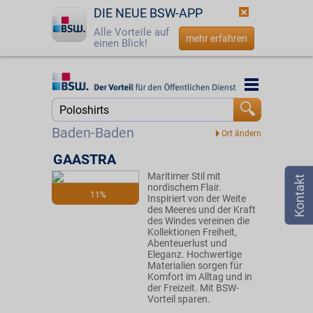
DIE NEUE BSW-APP
Alle Vorteile auf
mehr erfahren
einen Blick!
Startseite
Startseite
Jetzt BSW-Mitglied werden
Suche
Baden-Baden
Login
GAASTRA
Maritimer Stil mit
☎
0800 - 279 25 82
nordischem Flair.
11%
Inspiriert von der Weite
des Meeres und der Kraft
des Windes vereinen die
Kollektionen Freiheit,
Abenteuerlust und
Eleganz. Hochwertige
Materialien sorgen für
Komfort im Alltag und in
der Freizeit. Mit BSW-
Vorteil sparen.