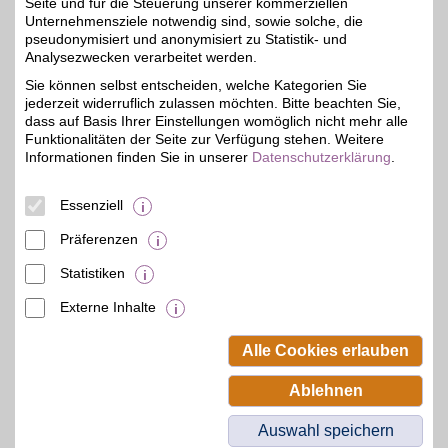
Seite und für die Steuerung unserer kommerziellen
Unternehmensziele notwendig sind, sowie solche, die
pseudonymisiert und anonymisiert zu Statistik- und
Avocadostore
Analysezwecken verarbeitet werden.
Avocadostore bietet eine
Sie können selbst entscheiden, welche Kategorien Sie
vielfältige Auswahl
4%
jederzeit widerruflich zulassen möchten. Bitte beachten Sie,
nachhaltiger Marken und
Produkte - von aktueller
dass auf Basis Ihrer Einstellungen womöglich nicht mehr alle
Mode bis hin zu
Funktionalitäten der Seite zur Verfügung stehen. Weitere
plastikfreier Kosmetik, mit
Informationen finden Sie in unserer
Datenschutzerklärung
.
der Sie Ihren Alltag grüner
gestalten können und mit
BSW-Vorteil dabei noch
Essenziell
sparen!
Präferenzen
Zum Partnerprofil
Statistiken
Externe Inhalte
© BSW Verbraucher-Service
Beamten-Selbsthilfewerk GmbH.
Alle Cookies erlauben
Alle Rechte vorbehalten.
Ablehnen
Auswahl speichern