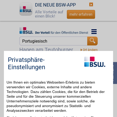
DIE NEUE BSW-APP
Alle Vorteile auf
mehr erfahren
einen Blick!
Startseite
Startseite
Jetzt BSW-Mitglied werden
Suche
Hagen am Teutoburger Wald
Login
Privatsphäre-
Babbel.com Gutschein
Einstellungen
☎
0800 - 279 25 82
Zum Partnerprofil
7%
Um Ihnen ein optimales Webseiten-Erlebnis zu bieten
verwenden wir Cookies, externe Inhalte und andere
Technologien. Dazu zählen Cookies, die für den Betrieb der
Seite und für die Steuerung unserer kommerziellen
Unternehmensziele notwendig sind, sowie solche, die
pseudonymisiert und anonymisiert zu Statistik- und
Analysezwecken verarbeitet werden.