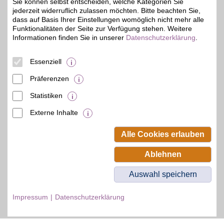
Sie können selbst entscheiden, welche Kategorien Sie
jederzeit widerruflich zulassen möchten. Bitte beachten Sie,
dass auf Basis Ihrer Einstellungen womöglich nicht mehr alle
Funktionalitäten der Seite zur Verfügung stehen. Weitere
Informationen finden Sie in unserer
Datenschutzerklärung
.
© BSW Verbraucher-Service
Beamten-Selbsthilfewerk GmbH.
Alle Rechte vorbehalten.
Essenziell
Präferenzen
Statistiken
Externe Inhalte
Alle Cookies erlauben
Ablehnen
Auswahl speichern
Impressum
Datenschutzerklärung