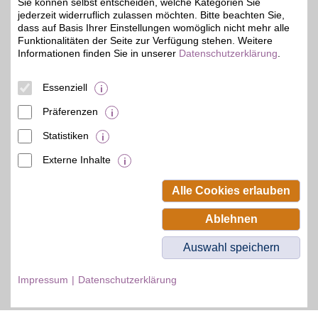
Sie können selbst entscheiden, welche Kategorien Sie
jederzeit widerruflich zulassen möchten. Bitte beachten Sie,
dass auf Basis Ihrer Einstellungen womöglich nicht mehr alle
Funktionalitäten der Seite zur Verfügung stehen. Weitere
Informationen finden Sie in unserer
Datenschutzerklärung
.
© BSW Verbraucher-Service
Beamten-Selbsthilfewerk GmbH.
Alle Rechte vorbehalten.
Essenziell
Präferenzen
Statistiken
Externe Inhalte
Alle Cookies erlauben
Ablehnen
Auswahl speichern
Impressum
Datenschutzerklärung