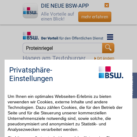
DIE NEUE BSW-APP
Alle Vorteile auf
mehr erfahren
einen Blick!
Startseite
Startseite
Jetzt BSW-Mitglied werden
Suche
Hagen am Teutoburger Wald
Login
Privatsphäre-
More Nutrition
Einstellungen
☎
0800 - 279 25 82
bis zu 7%
Zum Partnerprofil
Um Ihnen ein optimales Webseiten-Erlebnis zu bieten
verwenden wir Cookies, externe Inhalte und andere
Technologien. Dazu zählen Cookies, die für den Betrieb der
Seite und für die Steuerung unserer kommerziellen
Unternehmensziele notwendig sind, sowie solche, die
pseudonymisiert und anonymisiert zu Statistik- und
Analysezwecken verarbeitet werden.