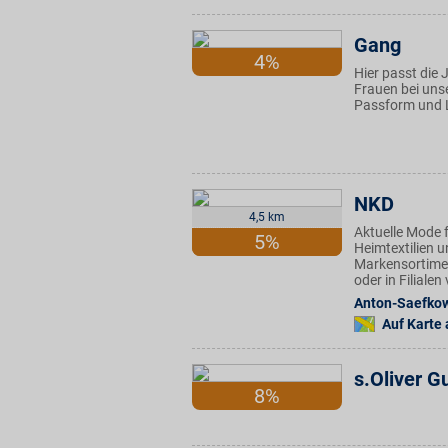
Gang
4%
Hier passt die
Frauen bei unse
Passform und L
NKD
4,5 km
Aktuelle Mode f
5%
Heimtextilien u
Markensortimen
oder in Filiale
Anton-Saefkow
Auf Karte
s.Oliver G
8%