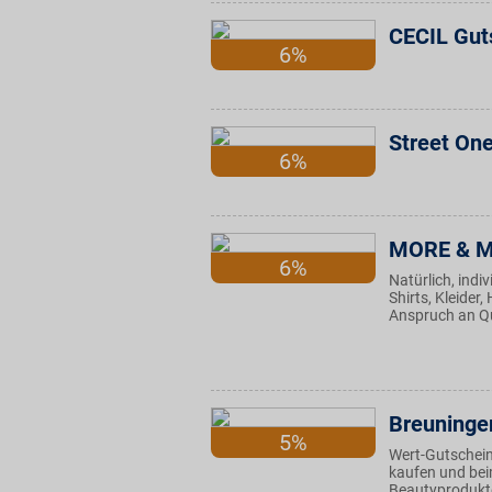
CECIL Gut
6%
Street On
6%
MORE & 
6%
Natürlich, ind
Shirts, Kleide
Anspruch an Qu
Breuninge
5%
Wert-Gutschein
kaufen und be
Beautyprodukte