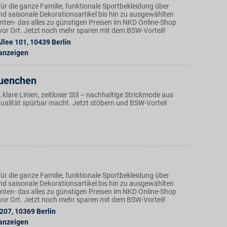
ür die ganze Familie, funktionale Sportbekleidung über
nd saisonale Dekorationsartikel bis hin zu ausgewählten
ten- das alles zu günstigen Preisen im NKD Online-Shop
n vor Ort. Jetzt noch mehr sparen mit dem BSW-Vorteil!
llee 101
,
10439
Berlin
 anzeigen
uenchen
klare Linien, zeitloser Stil – nachhaltige Strickmode aus
ualität spürbar macht. Jetzt stöbern und BSW-Vorteil
ür die ganze Familie, funktionale Sportbekleidung über
nd saisonale Dekorationsartikel bis hin zu ausgewählten
ten- das alles zu günstigen Preisen im NKD Online-Shop
n vor Ort. Jetzt noch mehr sparen mit dem BSW-Vorteil!
 207
,
10369
Berlin
 anzeigen