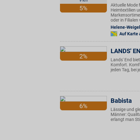
9 km
Aktuelle Mode f
5%
Heimtextilien u
Markensortimen
oder in Filiale
Helene-Weigel
Auf Karte
LANDS' E
2%
Lands' End biet
Komfort. Komfor
jeden Tag, bei 
Babista
6%
Lässige und gl
Männer: Qualita
erlangt man Sti