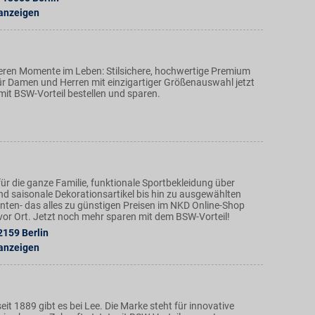
 anzeigen
eren Momente im Leben: Stilsichere, hochwertige Premium
r Damen und Herren mit einzigartiger Größenauswahl jetzt
mit BSW-Vorteil bestellen und sparen.
ür die ganze Familie, funktionale Sportbekleidung über
nd saisonale Dekorationsartikel bis hin zu ausgewählten
ten- das alles zu günstigen Preisen im NKD Online-Shop
n vor Ort. Jetzt noch mehr sparen mit dem BSW-Vorteil!
2159
Berlin
 anzeigen
eit 1889 gibt es bei Lee. Die Marke steht für innovative