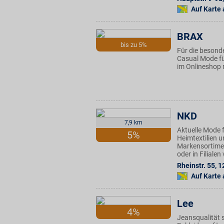
Auf Karte
BRAX
bis zu 5%
Für die besond
Casual Mode fü
im Onlineshop 
NKD
7,9 km
Aktuelle Mode f
5%
Heimtextilien u
Markensortimen
oder in Filiale
Rheinstr. 55
,
1
Auf Karte
Lee
4%
Jeansqualität s