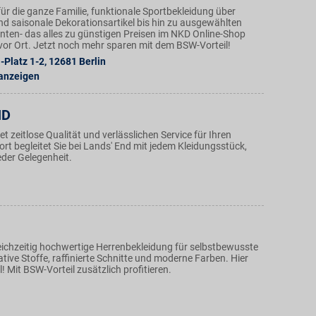
ür die ganze Familie, funktionale Sportbekleidung über
nd saisonale Dekorationsartikel bis hin zu ausgewählten
ten- das alles zu günstigen Preisen im NKD Online-Shop
n vor Ort. Jetzt noch mehr sparen mit dem BSW-Vorteil!
-Platz 1-2
,
12681
Berlin
 anzeigen
ND
et zeitlose Qualität und verlässlichen Service für Ihren
t begleitet Sie bei Lands' End mit jedem Kleidungsstück,
jeder Gelegenheit.
eichzeitig hochwertige Herrenbekleidung für selbstbewusste
tive Stoffe, raffinierte Schnitte und moderne Farben. Hier
l! Mit BSW-Vorteil zusätzlich profitieren.