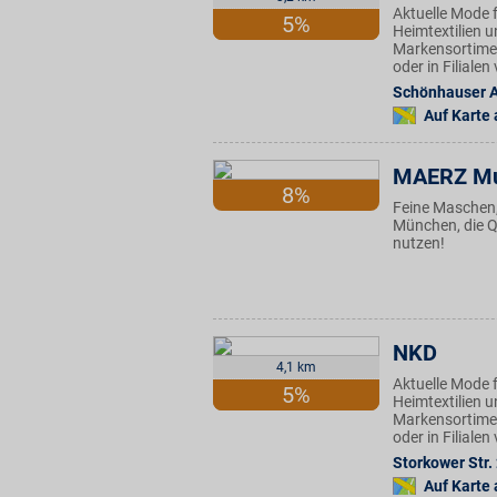
Aktuelle Mode f
5%
Heimtextilien u
Markensortimen
oder in Filiale
Schönhauser A
Auf Karte
MAERZ M
8%
Feine Maschen, 
München, die Q
nutzen!
NKD
4,1 km
Aktuelle Mode f
5%
Heimtextilien u
Markensortimen
oder in Filiale
Storkower Str.
Auf Karte