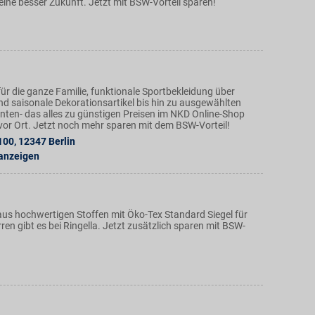
eine besser Zukunft. Jetzt mit BSW-Vorteil sparen!
ür die ganze Familie, funktionale Sportbekleidung über
nd saisonale Dekorationsartikel bis hin zu ausgewählten
ten- das alles zu günstigen Preisen im NKD Online-Shop
n vor Ort. Jetzt noch mehr sparen mit dem BSW-Vorteil!
100
,
12347
Berlin
 anzeigen
s hochwertigen Stoffen mit Öko-Tex Standard Siegel für
n gibt es bei Ringella. Jetzt zusätzlich sparen mit BSW-