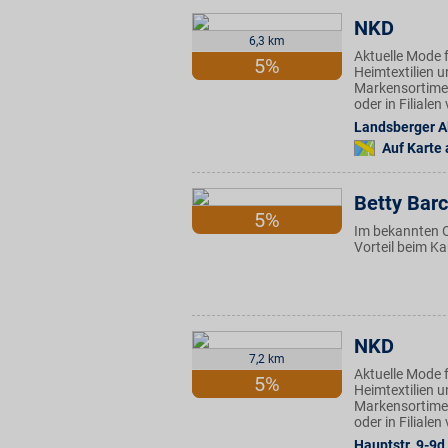
NKD
6,3 km
Aktuelle Mode f
5%
Heimtextilien u
Markensortimen
oder in Filiale
Landsberger A
Auf Karte
Betty Barc
5%
Im bekannten 
Vorteil beim K
NKD
7,2 km
Aktuelle Mode f
5%
Heimtextilien u
Markensortimen
oder in Filiale
Hauptstr. 9-9d
,