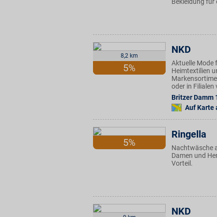
Bekleidung für 
NKD
8,2 km
Aktuelle Mode f
5%
Heimtextilien u
Markensortimen
oder in Filiale
Britzer Damm 
Auf Karte
Ringella
5%
Nachtwäsche au
Damen und Herre
Vorteil.
NKD