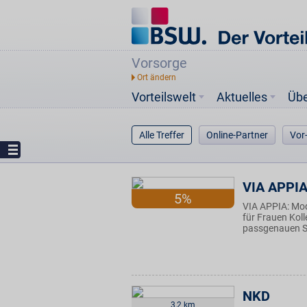
Vorsorge
Vorteilswelt
Aktuelles
Üb
Alle Treffer
Online-Partner
Vor
VIA APPI
5%
VIA APPIA: Mo
für Frauen Kol
passgenauen Sc
NKD
3,2 km