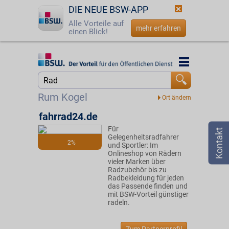
DIE NEUE BSW-APP
Alle Vorteile auf
mehr erfahren
einen Blick!
Startseite
Startseite
Jetzt BSW-Mitglied werden
Suche
Rum Kogel
Login
fahrrad24.de
Für
☎
0800 - 279 25 82
Gelegenheitsradfahrer
2%
und Sportler: Im
Onlineshop von Rädern
vieler Marken über
Radzubehör bis zu
Radbekleidung für jeden
das Passende finden und
mit BSW-Vorteil günstiger
radeln.