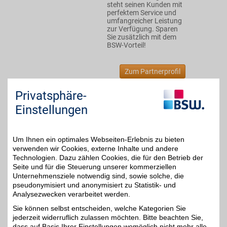
steht seinen Kunden mit
perfektem Service und
umfangreicher Leistung
zur Verfügung. Sparen
Sie zusätzlich mit dem
BSW-Vorteil!
Zum Partnerprofil
Privatsphäre-
Lucky Bike Gutschein
Einstellungen
Zum Partnerprofil
5%
Um Ihnen ein optimales Webseiten-Erlebnis zu bieten
verwenden wir Cookies, externe Inhalte und andere
Technologien. Dazu zählen Cookies, die für den Betrieb der
baum-bmwshop24.de
Seite und für die Steuerung unserer kommerziellen
Unternehmensziele notwendig sind, sowie solche, die
Für Ihren BMW, Mini oder
pseudonymisiert und anonymisiert zu Statistik- und
Ihr BMW-Motorrad. Von
4%
praktischen Accessoires
Analysezwecken verarbeitet werden.
bis zu hochwertigen
Sie können selbst entscheiden, welche Kategorien Sie
Original-Ersatzteilen
jederzeit widerruflich zulassen möchten. Bitte beachten Sie,
finden Sie alles für
Komfort, Pflege und
dass auf Basis Ihrer Einstellungen womöglich nicht mehr alle