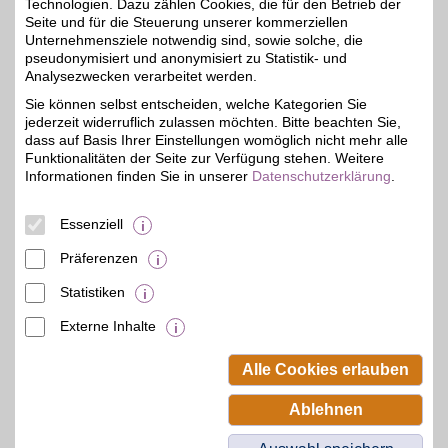
Technologien. Dazu zählen Cookies, die für den Betrieb der
Seite und für die Steuerung unserer kommerziellen
Zum Partnerprofil
Unternehmensziele notwendig sind, sowie solche, die
pseudonymisiert und anonymisiert zu Statistik- und
Analysezwecken verarbeitet werden.
ROSSMANN
Sie können selbst entscheiden, welche Kategorien Sie
jederzeit widerruflich zulassen möchten. Bitte beachten Sie,
Beim bekannten Drogerie-
Markt eine Vielzahl an
dass auf Basis Ihrer Einstellungen womöglich nicht mehr alle
2%
Produkten des täglichen
Funktionalitäten der Seite zur Verfügung stehen. Weitere
Bedarfs mit zahlreichen
Informationen finden Sie in unserer
Datenschutzerklärung
.
Eigenmarken und einem
großen Bio-Sortiment
online bestellen und mit
Essenziell
BSW-Vorteil sparen.
Präferenzen
Zum Partnerprofil
Statistiken
Externe Inhalte
© BSW Verbraucher-Service
Beamten-Selbsthilfewerk GmbH.
Alle Cookies erlauben
Alle Rechte vorbehalten.
Ablehnen