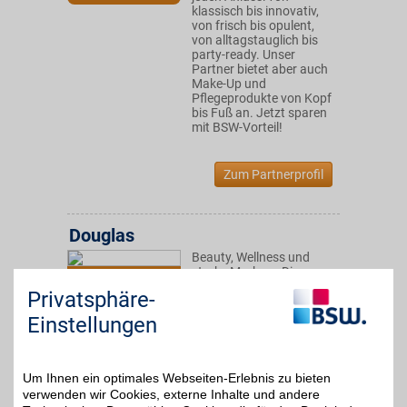
klassisch bis innovativ,
von frisch bis opulent,
von alltagstauglich bis
party-ready. Unser
Partner bietet aber auch
Make-Up und
Pflegeprodukte von Kopf
bis Fuß an. Jetzt sparen
mit BSW-Vorteil!
Zum Partnerprofil
Douglas
Beauty, Wellness und
starke Marken - Die
bis zu 8%
Parfümerie Douglas
Privatsphäre-
macht das Leben
schöner. Unser BSW-
Einstellungen
Vorteil für ein komplettes
Verwöhnprogramm für
die Sinne durch eine
besondere Vielfalt
Um Ihnen ein optimales Webseiten-Erlebnis zu bieten
hochwertiger Produkte!
verwenden wir Cookies, externe Inhalte und andere