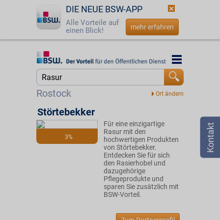
DIE NEUE BSW-APP
Alle Vorteile auf
mehr erfahren
einen Blick!
Startseite
Startseite
Jetzt BSW-Mitglied werden
Suche
Rostock
Login
Störtebekker
Für eine einzigartige
☎
0800 - 279 25 82
Rasur mit den
3%
hochwertigen Produkten
von Störtebekker.
Entdecken Sie für sich
den Rasierhobel und
dazugehörige
Pflegeprodukte und
sparen Sie zusätzlich mit
BSW-Vorteil.