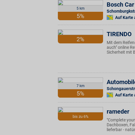
Bosch Car
5 km
Schomburgkstr
5%
Auf Karte
TIRENDO
2%
Mit dem Reifens
auch" online Re
Sicherheit mit 
Automobil
7 km
Schongauerstr
5%
Auf Karte
rameder
bis zu 6%
"Complete your
Dachboxen, Fah
lieferbar - nat