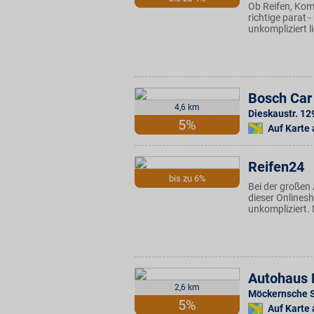
Ob Reifen, Komp
richtige parat 
unkompliziert l
Bosch Car 
4,6 km
Dieskaustr. 12
5%
Auf Karte
Reifen24
bis zu 6%
Bei der großen 
dieser Onlinesh
unkompliziert.
Autohaus 
2,6 km
Möckernsche S
5%
Auf Karte