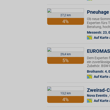
Pneuhage 
27,2 km
Ob neue Sommer
4%
Experten fürs 
Beratung, hoch
Messestr. 23
,
Auf Karte
EUROMAS
29,4 km
Dem Experten f
5%
ein zuverlässi
Zubehör. BSW-Mi
Broihanstr. 4
,
Auf Karte
Zweirad-C
13,2 km
Nova Eventis
,
4%
Auf Karte