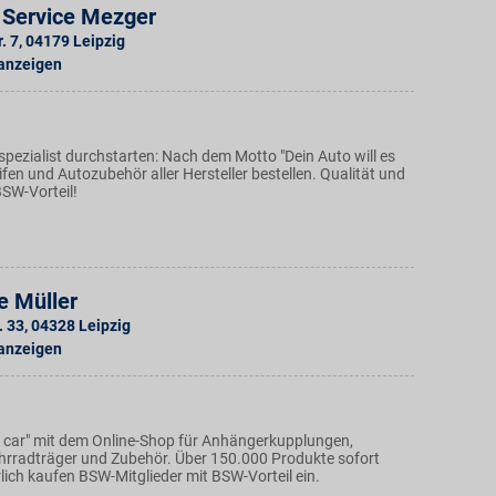
 Service Mezger
. 7
,
04179
Leipzig
 anzeigen
pezialist durchstarten: Nach dem Motto "Dein Auto will es
ifen und Autozubehör aller Hersteller bestellen. Qualität und
BSW-Vorteil!
e Müller
. 33
,
04328
Leipzig
 anzeigen
 car" mit dem Online-Shop für Anhängerkupplungen,
rradträger und Zubehör. Über 150.000 Produkte sofort
ürlich kaufen BSW-Mitglieder mit BSW-Vorteil ein.