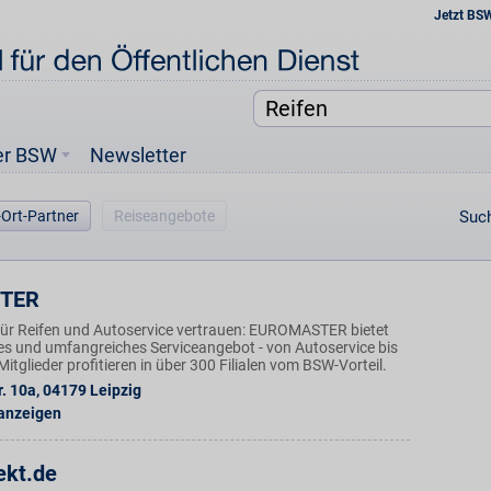
Jetzt BS
er BSW
Newsletter
-Ort-Partner
Reiseangebote
Such
TER
ür Reifen und Autoservice vertrauen: EUROMASTER bietet
ges und umfangreiches Serviceangebot - von Autoservice bis
tglieder profitieren in über 300 Filialen vom BSW-Vorteil.
. 10a
,
04179
Leipzig
 anzeigen
ekt.de