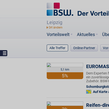
Leipzig
Vorteilswelt
Aktuelles
Üb
Alle Treffer
Online-Partner
Vor
EUROMAS
5,1 km
Dem Experten f
5%
ein zuverlässi
Zubehör. BSW-Mi
Schomburgkstr
Auf Karte
Reifen-dir