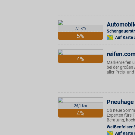
Automobil
7,1 km
Schongauerstr
5%
Auf Karte
reifen.co
4%
Markenreifen un
bei der große
aller Preis- un
Pneuhage 
26,1 km
Ob neue Sommer
4%
Experten fürs 
Beratung, hoch
Weißenfelser S
Auf Karte