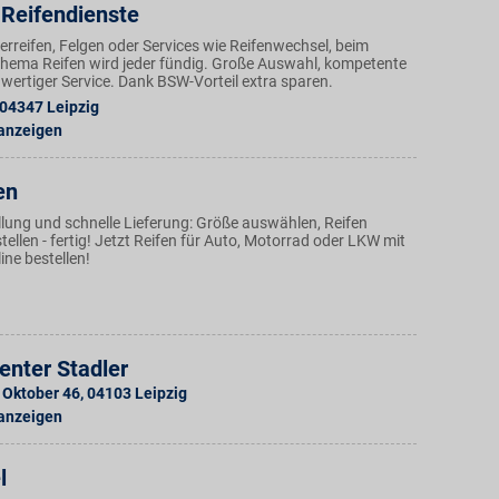
Reifendienste
reifen, Felgen oder Services wie Reifenwechsel, beim
Thema Reifen wird jeder fündig. Große Auswahl, kompetente
wertiger Service. Dank BSW-Vorteil extra sparen.
04347
Leipzig
 anzeigen
en
llung und schnelle Lieferung: Größe auswählen, Reifen
ellen - fertig! Jetzt Reifen für Auto, Motorrad oder LKW mit
ine bestellen!
enter Stadler
 Oktober 46
,
04103
Leipzig
 anzeigen
l