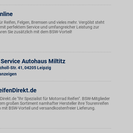
nline
für Reifen, Felgen, Bremsen und vieles mehr. Vergölst steht
mit perfektem Service und umfangreicher Leistung zur
ren Sie zusätzlich mit dem BSW-Vorteil!
Service Autohaus Miltitz
holl-Str. 41
,
04205
Leipzig
 anzeigen
eifenDirekt.de
irekt.de "Ihr Spezialist für Motorrad Reifen". BSW-Mitglieder
em großen Sortiment namhafter Hersteller ihre Tourenreifen
n mit BSW-Vorteil und versandkostenfreier Lieferung.