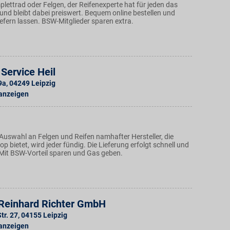
lettrad oder Felgen, der Reifenexperte hat für jeden das
- und bleibt dabei preiswert. Bequem online bestellen und
iefern lassen. BSW-Mitglieder sparen extra.
Service Heil
9a
,
04249
Leipzig
 anzeigen
Auswahl an Felgen und Reifen namhafter Hersteller, die
op bietet, wird jeder fündig. Die Lieferung erfolgt schnell und
 Mit BSW-Vorteil sparen und Gas geben.
Reinhard Richter GmbH
tr. 27
,
04155
Leipzig
 anzeigen