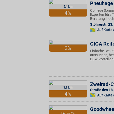
Pneuhage 
5,4 km
Ob neue Sommer
4%
Experten fürs 
Beratung, hoch
Stöhrerstr. 23
,
Auf Karte
GIGA Reif
2%
Einfache Beste
aussuchen, best
BSW-Vorteil onl
Zweirad-C
3,1 km
Straße des 18.
4%
Auf Karte
Goodwhee
bis zu 4%