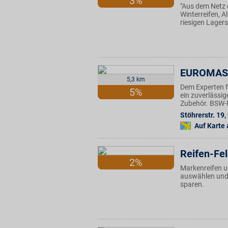
3%
"Aus dem Netz d
Winterreifen, A
riesigen Lagers
EUROMAS
5,3 km
Dem Experten f
5%
ein zuverlässi
Zubehör. BSW-Mi
Stöhrerstr. 19
,
Auf Karte
Reifen-Fe
2%
Markenreifen u
auswählen und d
sparen.