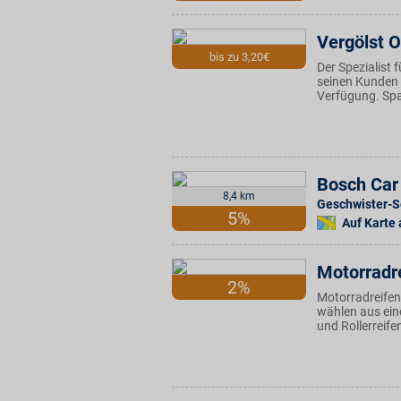
Vergölst O
bis zu 3,20€
Der Spezialist 
seinen Kunden 
Verfügung. Spa
Bosch Car 
8,4 km
Geschwister-Sc
5%
Auf Karte
Motorradr
2%
MotorradreifenD
wählen aus ein
und Rollerreife