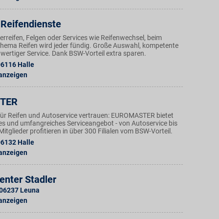
Reifendienste
reifen, Felgen oder Services wie Reifenwechsel, beim
Thema Reifen wird jeder fündig. Große Auswahl, kompetente
wertiger Service. Dank BSW-Vorteil extra sparen.
06116
Halle
 anzeigen
TER
ür Reifen und Autoservice vertrauen: EUROMASTER bietet
ges und umfangreiches Serviceangebot - von Autoservice bis
tglieder profitieren in über 300 Filialen vom BSW-Vorteil.
06132
Halle
 anzeigen
enter Stadler
06237
Leuna
 anzeigen