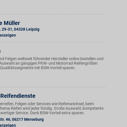
e Müller
. 29-31
,
04328
Leipzig
 anzeigen
m
d Felgen weltweit führender Hersteller online bestellen und
n Auswahl an gängigen PKW- und Motorrad-Reifengrößen
d Qualitätssegmente mit BSW-Vorteil sparen.
Reifendienste
reifen, Felgen oder Services wie Reifenwechsel, beim
Thema Reifen wird jeder fündig. Große Auswahl, kompetente
wertiger Service. Dank BSW-Vorteil extra sparen.
tr. 46
,
06217
Merseburg
 anzeigen