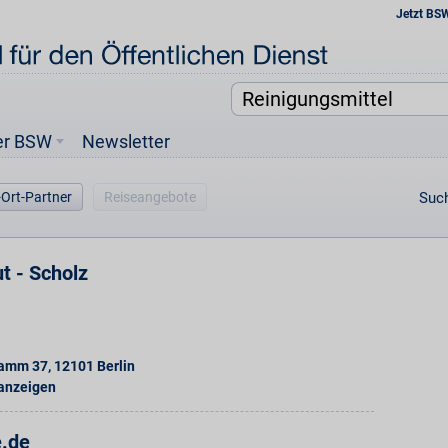
Jetzt BS
er BSW
Newsletter
-Ort-Partner
Reiseangebote
Such
t - Scholz
Damm 37
,
12101
Berlin
 anzeigen
e.de