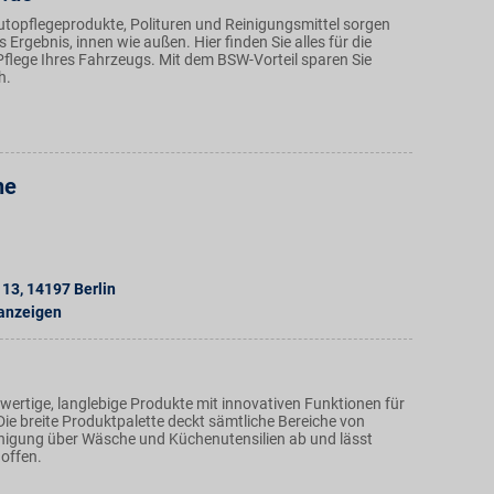
topflegeprodukte, Polituren und Reinigungsmittel sorgen
s Ergebnis, innen wie außen. Hier finden Sie alles für die
Pflege Ihres Fahrzeugs. Mit dem BSW-Vorteil sparen Sie
h.
he
 13
,
14197
Berlin
 anzeigen
wertige, langlebige Produkte mit innovativen Funktionen für
ie breite Produktpalette deckt sämtliche Bereiche von
nigung über Wäsche und Küchenutensilien ab und lässt
offen.