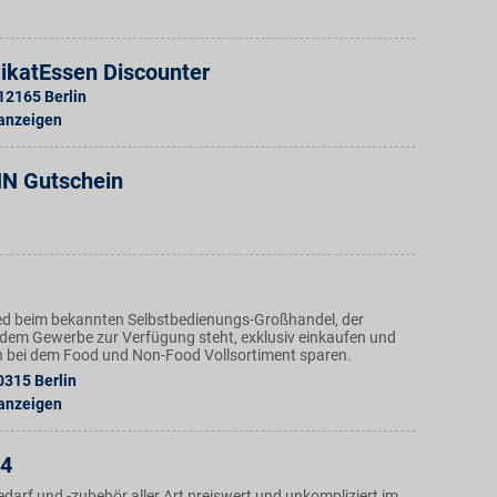
ikatEssen Discounter
12165
Berlin
 anzeigen
 Gutschein
ed beim bekannten Selbstbedienungs-Großhandel, der
dem Gewerbe zur Verfügung steht, exklusiv einkaufen und
h bei dem Food und Non-Food Vollsortiment sparen.
0315
Berlin
 anzeigen
24
darf und -zubehör aller Art preiswert und unkompliziert im