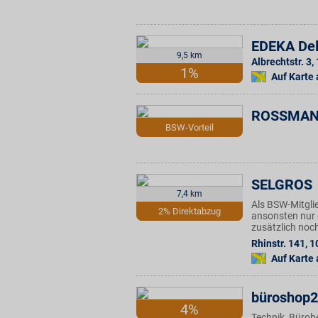
EDEKA Del
9,5 km
Albrechtstr. 3
,
1%
Auf Karte
ROSSMANN
BSW-Vorteil
SELGROS
7,4 km
Als BSW-Mitgli
2% Direktabzug
ansonsten nur 
zusätzlich noc
Rhinstr. 141
,
1
Auf Karte
büroshop
4%
Technik, Bürobe