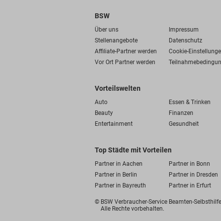
BSW
Über uns
Impressum
Stellenangebote
Datenschutz
Affiliate-Partner werden
Cookie-Einstellung
Vor Ort Partner werden
Teilnahmebedingu
Vorteilswelten
Auto
Essen & Trinken
Beauty
Finanzen
Entertainment
Gesundheit
Top Städte mit Vorteilen
Partner in Aachen
Partner in Bonn
Partner in Berlin
Partner in Dresden
Partner in Bayreuth
Partner in Erfurt
© BSW Verbraucher-Service
Beamten-Selbsthil
Alle Rechte vorbehalten.