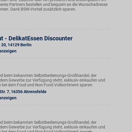
eres Partners bestellen und bequem an die Wunschadresse
mmen. Dank BSW-Vorteil zusätzlich sparen.
t - DelikatEssen Discounter
. 20
,
14129
Berlin
 anzeigen
ed beim bekannten Selbstbedienungs-Großhandel, der
dem Gewerbe zur Verfügung steht, exklusiv einkaufen und
h bei dem Food und Non-Food Vollsortiment sparen.
tr. 7
,
16356
Ahrensfelde
 anzeigen
ed beim bekannten Selbstbedienungs-Großhandel, der
dem Gewerbe zur Verfügung steht, exklusiv einkaufen und
h bei dem Food und Non-Food Vollsortiment sparen.