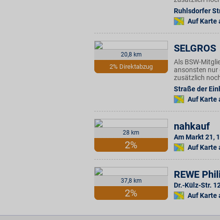
Ruhlsdorfer Str
Auf Karte
SELGROS
20,8 km
Als BSW-Mitgli
2% Direktabzug
ansonsten nur 
zusätzlich noc
Straße der Ein
Auf Karte
nahkauf
28 km
Am Markt 21
,
1
2%
Auf Karte
REWE Phili
37,8 km
Dr.-Külz-Str. 
2%
Auf Karte