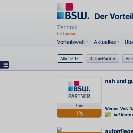
Technik
Vorteilswelt
Aktuelles
Üb
Alle Treffer
Online-Partner
Vor
nah und gu
6 km
Werner-Voß-
1%
Auf Karte
autopfleg