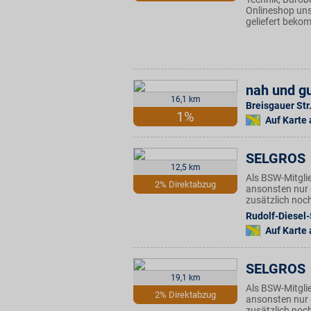
Onlineshop uns
geliefert beko
nah und gu
16,1 km
Breisgauer Str
1%
Auf Karte
SELGROS
12,5 km
Als BSW-Mitgli
2% Direktabzug
ansonsten nur 
zusätzlich noc
Rudolf-Diesel-S
Auf Karte
SELGROS
19,1 km
Als BSW-Mitgli
2% Direktabzug
ansonsten nur 
zusätzlich noc