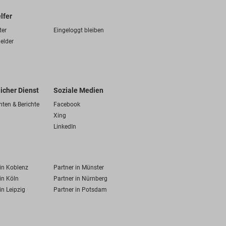
lfer
ter
Eingeloggt bleiben
elder
licher Dienst
Soziale Medien
hten & Berichte
Facebook
Xing
LinkedIn
 in Koblenz
Partner in Münster
in Köln
Partner in Nürnberg
in Leipzig
Partner in Potsdam