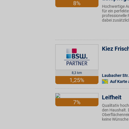
8%
Hochwertige Au
für ein perfekte
professionelle 
dabei zusätzlic
Kiez Frisc
8,3 km
Laubacher Str.
1,25%
Auf Karte
Leifheit
7%
Qualitativ hoch
den Haushalt. D
Oberflächenrei
keine Wünsche 