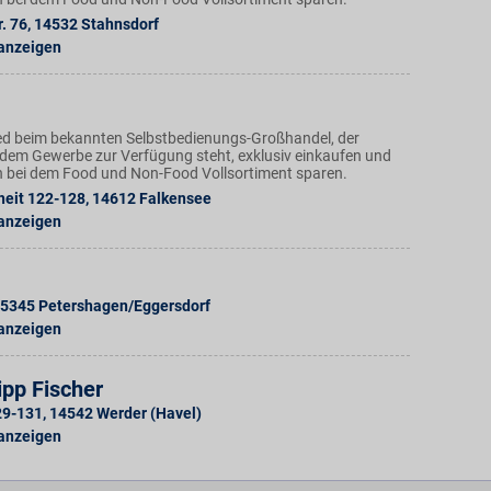
. 76
,
14532
Stahnsdorf
 anzeigen
ed beim bekannten Selbstbedienungs-Großhandel, der
dem Gewerbe zur Verfügung steht, exklusiv einkaufen und
h bei dem Food und Non-Food Vollsortiment sparen.
heit 122-128
,
14612
Falkensee
 anzeigen
5345
Petershagen/Eggersdorf
 anzeigen
pp Fischer
129-131
,
14542
Werder (Havel)
 anzeigen