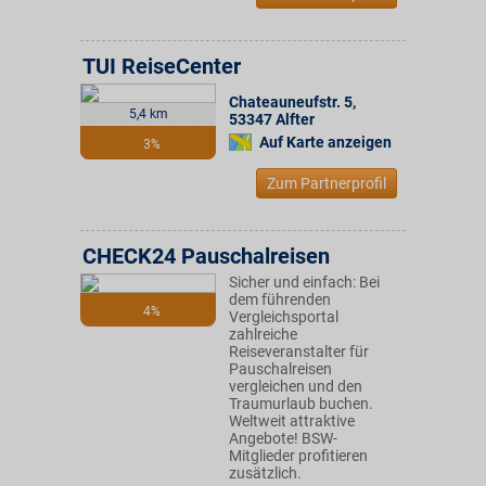
TUI ReiseCenter
Chateauneufstr. 5
,
5,4 km
53347
Alfter
Auf Karte anzeigen
3%
Zum Partnerprofil
CHECK24 Pauschalreisen
Sicher und einfach: Bei
dem führenden
4%
Vergleichsportal
zahlreiche
Reiseveranstalter für
Pauschalreisen
vergleichen und den
Traumurlaub buchen.
Weltweit attraktive
Angebote! BSW-
Mitglieder profitieren
zusätzlich.