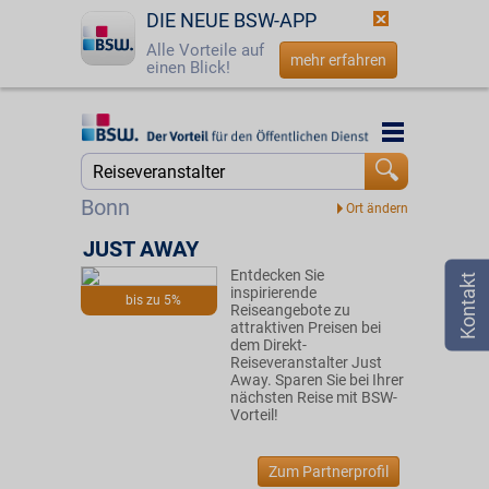
DIE NEUE BSW-APP
Alle Vorteile auf
mehr erfahren
einen Blick!
Startseite
Startseite
Jetzt BSW-Mitglied werden
Suche
Bonn
Login
JUST AWAY
Entdecken Sie
☎
0800 - 279 25 82
inspirierende
bis zu 5%
Reiseangebote zu
attraktiven Preisen bei
dem Direkt-
Reiseveranstalter Just
Away. Sparen Sie bei Ihrer
nächsten Reise mit BSW-
Vorteil!
Zum Partnerprofil