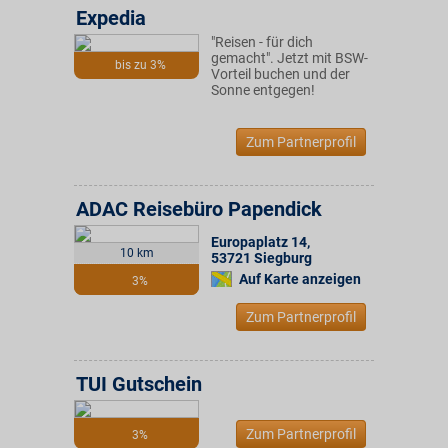
Expedia
"Reisen - für dich
gemacht". Jetzt mit BSW-
bis zu 3%
Vorteil buchen und der
Sonne entgegen!
Zum Partnerprofil
ADAC Reisebüro Papendick
Europaplatz 14
,
10 km
53721
Siegburg
Auf Karte anzeigen
3%
Zum Partnerprofil
TUI Gutschein
Zum Partnerprofil
3%