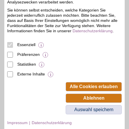
Analysezwecken verarbeitet werden.
Sie können selbst entscheiden, welche Kategorien Sie
Zum Partnerprofil
jederzeit widerruflich zulassen möchten. Bitte beachten Sie,
dass auf Basis Ihrer Einstellungen womöglich nicht mehr alle
Funktionalitäten der Seite zur Verfügung stehen. Weitere
Reiseland am Ganspohl
Informationen finden Sie in unserer
Datenschutzerklärung
.
Ganspohler Str. 7
,
43,1 km
Essenziell
40764
Langenfeld
Auf Karte anzeigen
3%
Präferenzen
Zum Partnerprofil
Statistiken
Externe Inhalte
© BSW Verbraucher-Service
Beamten-Selbsthilfewerk GmbH.
Alle Cookies erlauben
Alle Rechte vorbehalten.
Ablehnen
Auswahl speichern
Impressum
Datenschutzerklärung