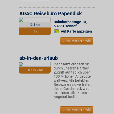
ADAC Reisebüro Papendick
Bahnhofpassage 14
,
13,8 km
53773
Hennef
Auf Karte anzeigen
3%
Zum Partnerprofil
ab-in-den-urlaub
Insgesamt erhalten Sie
durch unseren Partner
bis zu 2,5%
Zugriff auf täglich über
100 Millionen Angebote
weltweit. Alle beliebten
Reiseziele sind vertreten.
Jeder Geschmack wird
mit einem attraktiven
Angebot bedient.
Zum Partnerprofil