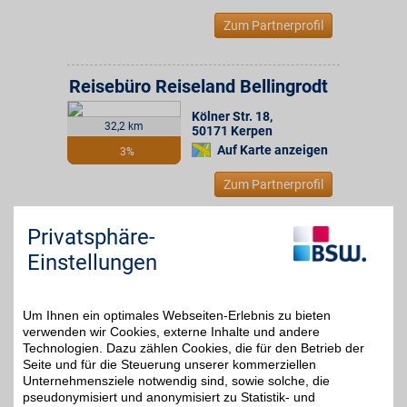
Zum Partnerprofil
Reisebüro Reiseland Bellingrodt
Kölner Str. 18
,
32,2 km
50171
Kerpen
Auf Karte anzeigen
3%
Zum Partnerprofil
Privatsphäre-
Authentic Scandinavia
Einstellungen
Erleben Sie die Magie
Skandinaviens mit
bis zu 5%
sorgfältig kuratierten
Rundreisen,
Um Ihnen ein optimales Webseiten-Erlebnis zu bieten
Naturerlebnissen und
verwenden wir Cookies, externe Inhalte und andere
Kulturhighlights, die echte
Technologien. Dazu zählen Cookies, die für den Betrieb der
nordische Authentizität
Seite und für die Steuerung unserer kommerziellen
spürbar machen - und
Unternehmensziele notwendig sind, sowie solche, die
genießen Sie dabei Ihren
pseudonymisiert und anonymisiert zu Statistik- und
BSW Vorteil.