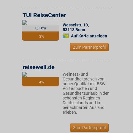
TUI ReiseCenter
Wesselstr. 10
,
0,1 km
53113
Bonn
Auf Karte anzeigen
3%
Zum Partnerprofil
reisewell.de
Wellness- und
Gesundheitsreisen von
4%
hoher Qualität mit BSW-
Vorteil buchen und
Gesundheitsurlaub in den
schönsten Regionen
Deutschlands und im
benachbarten Ausland
erleben.
Zum Partnerprofil