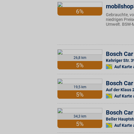
mobilsho
6%
Gebrauchte, vo
niedrigen Prei
Umwelt. BSW-Mi
Bosch Car 
26,8 km
Kehriger Str. 3
5%
Auf Karte
Bosch Car
19,5 km
Auf der Klaus 
5%
Auf Karte
Bosch Car
34,3 km
Beller Hauptstr
5%
Auf Karte