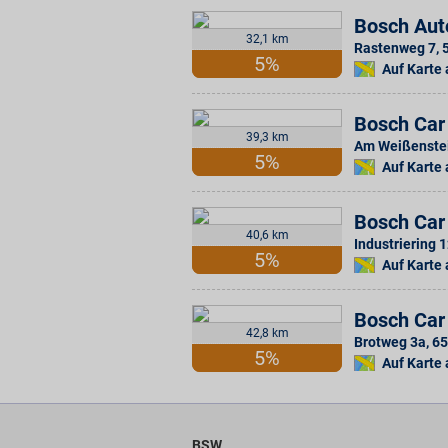
Bosch Aut
32,1 km
Rastenweg 7
,
5%
Auf Karte
Bosch Car
39,3 km
Am Weißenste
5%
Auf Karte
Bosch Car
40,6 km
Industriering 
5%
Auf Karte
Bosch Car
42,8 km
Brotweg 3a
,
65
5%
Auf Karte
BSW