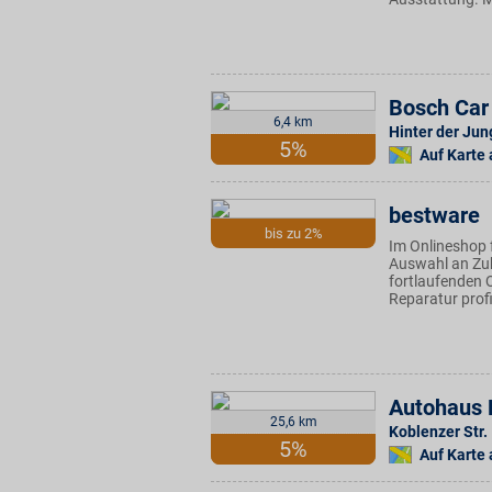
Bosch Car 
6,4 km
Hinter der Jun
5%
Auf Karte
bestware
bis zu 2%
Im Onlineshop 
Auswahl an Zub
fortlaufenden 
Reparatur profi
Autohaus
25,6 km
Koblenzer Str.
5%
Auf Karte