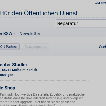
Jetzt BS
er BSW
Newsletter
-Ort-Partner
Reiseangebote
Such
enter Stadler
5
,
56218
Mülheim-Kärlich
 anzeigen
le Shop
 Fahrrad. Hochwertige Ersatzteile, Zubehör und praktische
 dafür, dass Ihr Bike jederzeit zuverlässig unterwegs ist.
paratur oder Upgrade - hier finden Sie die passende
t BSW-Vorteil zahlt sich jeder Einkauf aus.