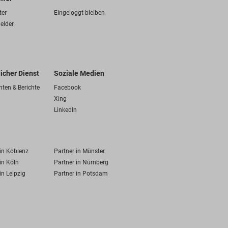
ter
Eingeloggt bleiben
elder
licher Dienst
Soziale Medien
hten & Berichte
Facebook
Xing
LinkedIn
 in Koblenz
Partner in Münster
in Köln
Partner in Nürnberg
in Leipzig
Partner in Potsdam