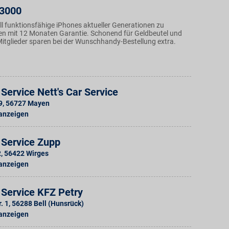
p3000
ll funktionsfähige iPhones aktueller Generationen zu
sen mit 12 Monaten Garantie. Schonend für Geldbeutel und
tglieder sparen bei der Wunschhandy-Bestellung extra.
Service Nett's Car Service
9
,
56727
Mayen
 anzeigen
 Service Zupp
2
,
56422
Wirges
 anzeigen
 Service KFZ Petry
. 1
,
56288
Bell (Hunsrück)
 anzeigen