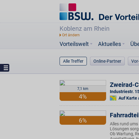
Koblenz am Rhein
Vorteilswelt
Aktuelles
Üb
Alle Treffer
Online-Partner
Vor
Zweirad-C
7,1 km
Industriestr. 1
4%
Auf Karte
Fahrradtei
6%
Alles rund ums
Lösungen sorgen
Ob Wartung, Re
Ausstattung. Mi