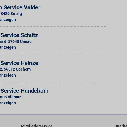
o Service Valder
53489
Sinzig
 anzeigen
 Service Schütz
in 6
,
57648
Unnau
 anzeigen
 Service Heinze
12
,
56812
Cochem
 anzeigen
 Service Hundeborn
606
Villmar
 anzeigen
Mitgliederservice
Sparhe