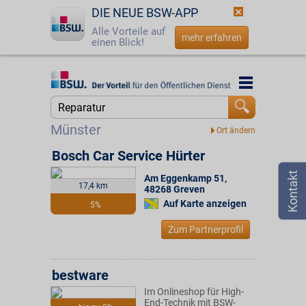
DIE NEUE BSW-APP
Alle Vorteile auf
mehr erfahren
einen Blick!
Startseite
Startseite
Jetzt BSW-Mitglied werden
Suche
Münster
Login
Bosch Car Service Hürter
Am Eggenkamp 51
,
☎
0800 - 279 25 82
17,4 km
48268
Greven
Auf Karte anzeigen
5%
Zum Partnerprofil
bestware
Im Onlineshop für High-
End-Technik mit BSW-