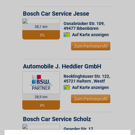
Bosch Car Service Jesse
Osnabrücker Str. 109
,
38,1 km
49477
Ibbenbüren
Auf Karte anzeigen
5%
Zum Partnerprofil
Automobile J. Heddier GmbH
Recklinghäuser Str. 122
,
45721
Haltern , Westf
Auf Karte anzeigen
38,9 km
Zum Partnerprofil
4%
Bosch Car Service Scholz
Oeseder Str. 17
,
41,9 km
49124