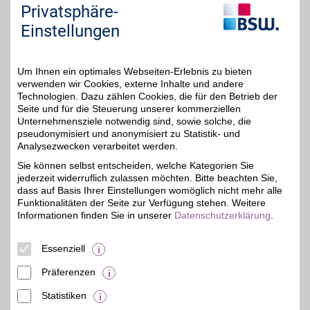
Privatsphäre-
Georgsmarienhütte
5%
Auf Karte anzeigen
Einstellungen
Zum Partnerprofil
Um Ihnen ein optimales Webseiten-Erlebnis zu bieten
verwenden wir Cookies, externe Inhalte und andere
Bosch Car Service Schröder
Technologien. Dazu zählen Cookies, die für den Betrieb der
Seite und für die Steuerung unserer kommerziellen
Lindenhorster Str. 97
,
Unternehmensziele notwendig sind, sowie solche, die
47 km
44147
Dortmund
pseudonymisiert und anonymisiert zu Statistik- und
Auf Karte anzeigen
Analysezwecken verarbeitet werden.
5%
Sie können selbst entscheiden, welche Kategorien Sie
Zum Partnerprofil
jederzeit widerruflich zulassen möchten. Bitte beachten Sie,
dass auf Basis Ihrer Einstellungen womöglich nicht mehr alle
Funktionalitäten der Seite zur Verfügung stehen. Weitere
Autohaus Horst Beyer GmbH
Informationen finden Sie in unserer
Datenschutzerklärung
.
Aplerbecker Str. 274
,
49,1 km
Essenziell
44309
Dortmund
Auf Karte anzeigen
7%
Präferenzen
Zum Partnerprofil
Statistiken