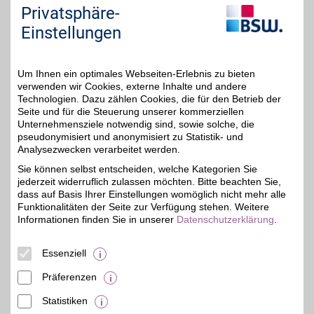
Privatsphäre-
Zum Partnerprofil
Einstellungen
Zweirad-Center Stadler
Um Ihnen ein optimales Webseiten-Erlebnis zu bieten
verwenden wir Cookies, externe Inhalte und andere
August-Lindemann-Str.
30 km
Technologien. Dazu zählen Cookies, die für den Betrieb der
9
,
10247
Berlin
Seite und für die Steuerung unserer kommerziellen
4%
Unternehmensziele notwendig sind, sowie solche, die
Auf Karte anzeigen
pseudonymisiert und anonymisiert zu Statistik- und
Analysezwecken verarbeitet werden.
Zum Partnerprofil
Sie können selbst entscheiden, welche Kategorien Sie
jederzeit widerruflich zulassen möchten. Bitte beachten Sie,
dass auf Basis Ihrer Einstellungen womöglich nicht mehr alle
Volkswagen Automobile Berlin GmbH
Funktionalitäten der Seite zur Verfügung stehen. Weitere
Informationen finden Sie in unserer
Datenschutzerklärung
.
Goerzallee 251
,
14,4 km
14167
Berlin
Auf Karte anzeigen
5%
Essenziell
Zum Partnerprofil
Präferenzen
Statistiken
mehr anzeigen