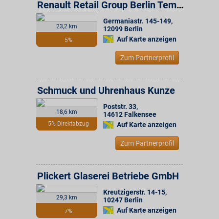
Renault Retail Group Berlin Tempelhof
Germaniastr. 145-149
,
23,2 km
12099
Berlin
Auf Karte anzeigen
5%
Zum Partnerprofil
Schmuck und Uhrenhaus Kunze
Poststr. 33
,
18,6 km
14612
Falkensee
5% Direktabzug
Auf Karte anzeigen
Zum Partnerprofil
Plickert Glaserei Betriebe GmbH
Kreutzigerstr. 14-15
,
29,3 km
10247
Berlin
Auf Karte anzeigen
7%