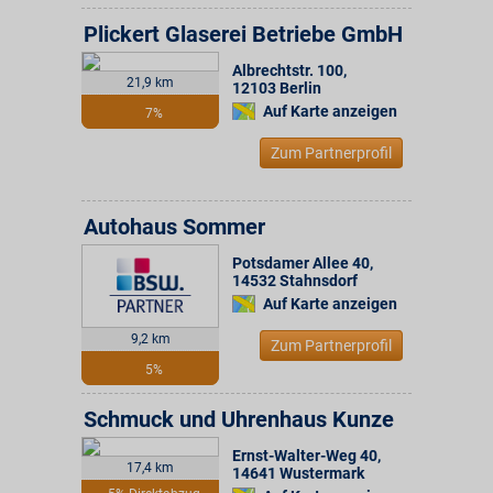
Plickert Glaserei Betriebe GmbH
Albrechtstr. 100
,
21,9 km
12103
Berlin
Auf Karte anzeigen
7%
Zum Partnerprofil
Autohaus Sommer
Potsdamer Allee 40
,
14532
Stahnsdorf
Auf Karte anzeigen
9,2 km
Zum Partnerprofil
5%
Schmuck und Uhrenhaus Kunze
Ernst-Walter-Weg 40
,
17,4 km
14641
Wustermark