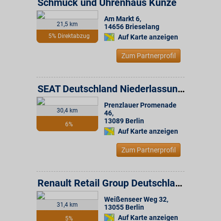
Schmuck und Uhrenhaus Kunze
Am Markt 6
,
21,5 km
14656
Brieselang
5% Direktabzug
Auf Karte anzeigen
Zum Partnerprofil
SEAT Deutschland Niederlassung GmbH
Prenzlauer Promenade
30,4 km
46
,
13089
Berlin
6%
Auf Karte anzeigen
Zum Partnerprofil
Renault Retail Group Deutschland Niederlassung Berlin-Fennpfuhl
Weißenseer Weg 32
,
31,4 km
13055
Berlin
Auf Karte anzeigen
5%