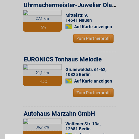
Uhrmachermeister-Juwelier Olaf Stackebrandt
Mittelstr. 9
,
27,1 km
14641
Nauen
Auf Karte anzeigen
5%
Zum Partnerprofil
EURONICS Tonhaus Melodie
Grunewaldstr. 61-62
,
21,1 km
10825
Berlin
Auf Karte anzeigen
4,5%
Zum Partnerprofil
Autohaus Marzahn GmbH
Wolfener Str. 13a
,
36,7 km
12681
Berlin
Auf Karte anzeigen
4%