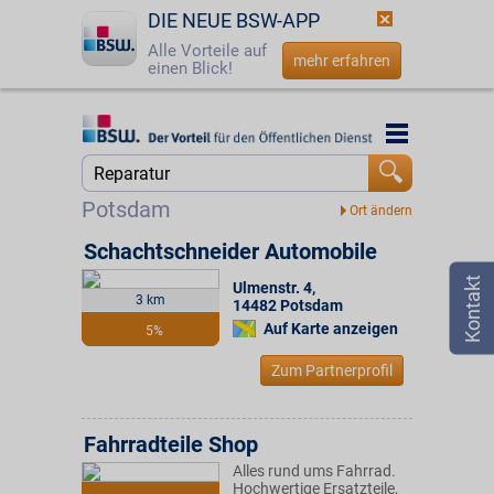
DIE NEUE BSW-APP
Alle Vorteile auf
mehr erfahren
einen Blick!
Startseite
Startseite
Jetzt BSW-Mitglied werden
Suche
Potsdam
Login
Schachtschneider Automobile
Ulmenstr. 4
,
☎
0800 - 279 25 82
3 km
14482
Potsdam
Auf Karte anzeigen
5%
Zum Partnerprofil
Fahrradteile Shop
Alles rund ums Fahrrad.
Hochwertige Ersatzteile,