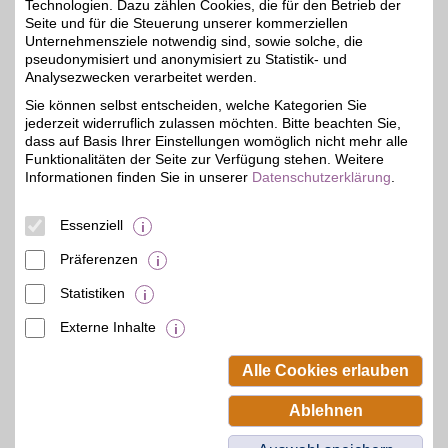
Technologien. Dazu zählen Cookies, die für den Betrieb der
Zum Partnerprofil
Seite und für die Steuerung unserer kommerziellen
Unternehmensziele notwendig sind, sowie solche, die
pseudonymisiert und anonymisiert zu Statistik- und
Analysezwecken verarbeitet werden.
BestChoice style&beauty Gutschein
Sie können selbst entscheiden, welche Kategorien Sie
Schön fühlen, sich selbst
jederzeit widerruflich zulassen möchten. Bitte beachten Sie,
etwas gönnen. Mode,
4%
Pflege und Accessoires
dass auf Basis Ihrer Einstellungen womöglich nicht mehr alle
für jeden Stil und jeden
Funktionalitäten der Seite zur Verfügung stehen. Weitere
Anlass vereint in einem
Informationen finden Sie in unserer
Datenschutzerklärung
.
Gutschein. Perfekt für
kleine Verwöhnmomente
oder ein frisches Update.
Essenziell
Mit BSW im Vorteil.
Präferenzen
Zum Partnerprofil
Statistiken
Externe Inhalte
© BSW Verbraucher-Service
Beamten-Selbsthilfewerk GmbH.
Alle Cookies erlauben
Alle Rechte vorbehalten.
Ablehnen