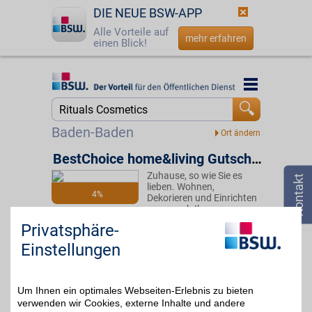
DIE NEUE BSW-APP
Alle Vorteile auf
mehr erfahren
einen Blick!
Startseite
Startseite
Jetzt BSW-Mitglied werden
Suche
Baden-Baden
Login
BestChoice home&living Gutschein
Zuhause, so wie Sie es
☎
0800 - 279 25 82
lieben. Wohnen,
4%
Dekorieren und Einrichten
ganz nach Ihrem
Geschmack mit einer
Privatsphäre-
großen Auswahl an
starken Marken. Ideal, um
Einstellungen
den eigenen vier Wänden
eine persönliche Note zu
geben. Mit BSW im
Vorteil.
Um Ihnen ein optimales Webseiten-Erlebnis zu bieten
verwenden wir Cookies, externe Inhalte und andere