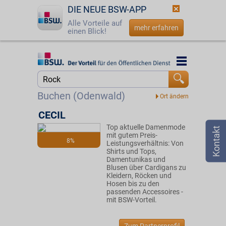
DIE NEUE BSW-APP
Alle Vorteile auf
mehr erfahren
einen Blick!
Startseite
Startseite
Jetzt BSW-Mitglied werden
Suche
Buchen (Odenwald)
Login
CECIL
Top aktuelle Damenmode
☎
0800 - 279 25 82
mit gutem Preis-
8%
Leistungsverhältnis: Von
Shirts und Tops,
Damentunikas und
Blusen über Cardigans zu
Kleidern, Röcken und
Hosen bis zu den
passenden Accessoires -
mit BSW-Vorteil.