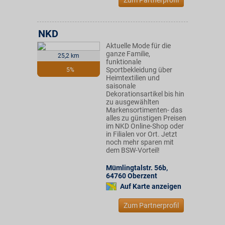
Zum Partnerprofil
NKD
Aktuelle Mode für die
ganze Familie,
25,2 km
funktionale
Sportbekleidung über
5%
Heimtextilien und
saisonale
Dekorationsartikel bis hin
zu ausgewählten
Markensortimenten- das
alles zu günstigen Preisen
im NKD Online-Shop oder
in Filialen vor Ort. Jetzt
noch mehr sparen mit
dem BSW-Vorteil!
Mümlingtalstr. 56b
,
64760
Oberzent
Auf Karte anzeigen
Zum Partnerprofil