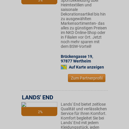
Sportbekleidung über
5%
Heimtextilien und
saisonale
Dekorationsartikel bis hin
zu ausgewählten
Markensortimenten- das
alles zu günstigen Preisen
im NKD Online-Shop oder
in Filialen vor Ort. Jetzt
noch mehr sparen mit
dem BSW-Vorteil!
Brückengasse 19
,
97877
Wertheim
Auf Karte anzeigen
Zum Partnerprofil
LANDS' END
Lands' End bietet zeitlose
Qualität und verlässlichen
2%
Service für Ihren Komfort.
Komfort begleitet Sie bei
Lands' End mit jedem
Kleidungsstück, jeden