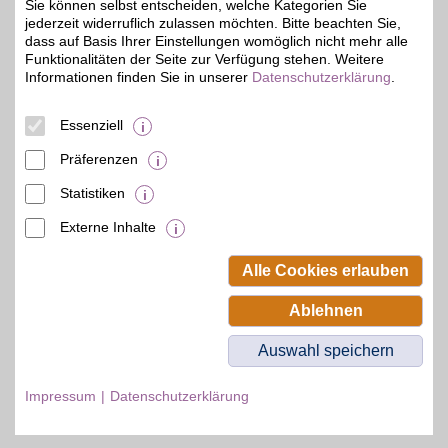
Sie können selbst entscheiden, welche Kategorien Sie
perfekter Passform und
jederzeit widerruflich zulassen möchten. Bitte beachten Sie,
Qualität sowie Bekleidung
und Schuhe für Frauen
dass auf Basis Ihrer Einstellungen womöglich nicht mehr alle
und Männer online
Funktionalitäten der Seite zur Verfügung stehen. Weitere
bestellen. Mit BSW-Vorteil
Informationen finden Sie in unserer
Datenschutzerklärung
.
beim Denim-Spezialisten
sparen.
Essenziell
Zum Partnerprofil
Präferenzen
Statistiken
mehr anzeigen
Externe Inhalte
© BSW Verbraucher-Service
Beamten-Selbsthilfewerk GmbH.
Alle Cookies erlauben
Alle Rechte vorbehalten.
Ablehnen
Auswahl speichern
Impressum
Datenschutzerklärung