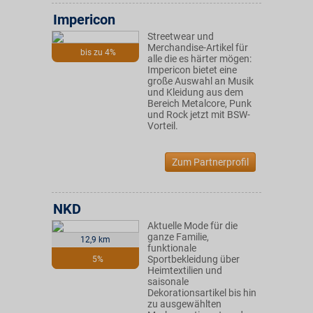
Impericon
Streetwear und
Merchandise-Artikel für
bis zu 4%
alle die es härter mögen:
Impericon bietet eine
große Auswahl an Musik
und Kleidung aus dem
Bereich Metalcore, Punk
und Rock jetzt mit BSW-
Vorteil.
Zum Partnerprofil
NKD
Aktuelle Mode für die
ganze Familie,
12,9 km
funktionale
Sportbekleidung über
5%
Heimtextilien und
saisonale
Dekorationsartikel bis hin
zu ausgewählten