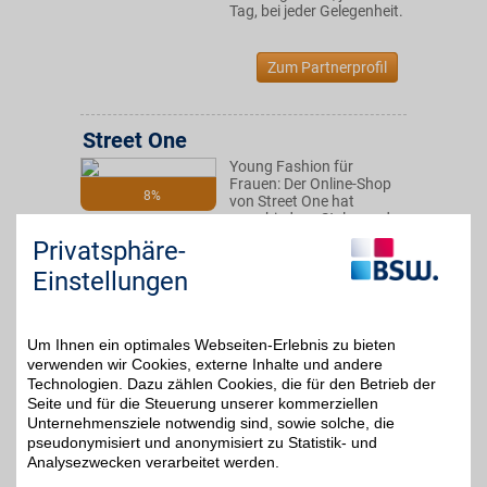
Tag, bei jeder Gelegenheit.
Zum Partnerprofil
Street One
Young Fashion für
Frauen: Der Online-Shop
8%
von Street One hat
verschiedene Styles und
abwechslungsreiche
Privatsphäre-
Mode - von Tops über
Jerseykleider bis Chinos.
Einstellungen
BSW-Mitglieder shoppen
mit Fashion-Rabatt.
Um Ihnen ein optimales Webseiten-Erlebnis zu bieten
Zum Partnerprofil
verwenden wir Cookies, externe Inhalte und andere
Technologien. Dazu zählen Cookies, die für den Betrieb der
Seite und für die Steuerung unserer kommerziellen
Unternehmensziele notwendig sind, sowie solche, die
MUSTANG
pseudonymisiert und anonymisiert zu Statistik- und
Bei der Lifestylemarke
Analysezwecken verarbeitet werden.
Premiumjeans mit
bis zu 4%