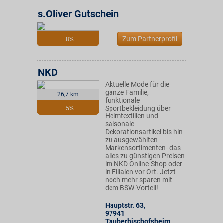
s.Oliver Gutschein
Zum Partnerprofil
8%
NKD
Aktuelle Mode für die
ganze Familie,
26,7 km
funktionale
Sportbekleidung über
5%
Heimtextilien und
saisonale
Dekorationsartikel bis hin
zu ausgewählten
Markensortimenten- das
alles zu günstigen Preisen
im NKD Online-Shop oder
in Filialen vor Ort. Jetzt
noch mehr sparen mit
dem BSW-Vorteil!
Hauptstr. 63
,
97941
Tauberbischofsheim