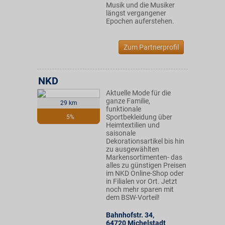
Musik und die Musiker
längst vergangener
Epochen auferstehen.
Zum Partnerprofil
NKD
Aktuelle Mode für die
ganze Familie,
29 km
funktionale
Sportbekleidung über
5%
Heimtextilien und
saisonale
Dekorationsartikel bis hin
zu ausgewählten
Markensortimenten- das
alles zu günstigen Preisen
im NKD Online-Shop oder
in Filialen vor Ort. Jetzt
noch mehr sparen mit
dem BSW-Vorteil!
Bahnhofstr. 34
,
64720
Michelstadt