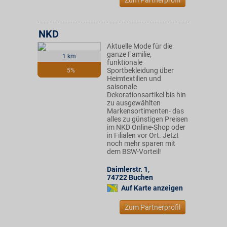
Zum Partnerprofil
NKD
Aktuelle Mode für die
ganze Familie,
1 km
funktionale
Sportbekleidung über
5%
Heimtextilien und
saisonale
Dekorationsartikel bis hin
zu ausgewählten
Markensortimenten- das
alles zu günstigen Preisen
im NKD Online-Shop oder
in Filialen vor Ort. Jetzt
noch mehr sparen mit
dem BSW-Vorteil!
Daimlerstr. 1
,
74722
Buchen
Auf Karte anzeigen
Zum Partnerprofil