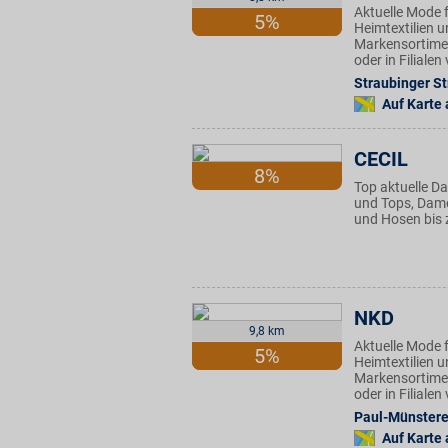
Aktuelle Mode f
5%
Heimtextilien u
Markensortimen
oder in Filiale
Straubinger St
Auf Karte
CECIL
8%
Top aktuelle D
und Tops, Dame
und Hosen bis 
NKD
9,8 km
Aktuelle Mode f
5%
Heimtextilien u
Markensortimen
oder in Filiale
Paul-Münsterer
Auf Karte