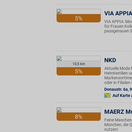
VIA APPI
5%
VIA APPIA: Mo
für Frauen Kol
passgenauen Sc
NKD
10,5 km
Aktuelle Mode f
5%
Heimtextilien u
Markensortimen
oder in Filiale
Donaustr. 6a
,
9
Auf Karte
MAERZ M
8%
Feine Maschen, 
München, die Q
nutzen!