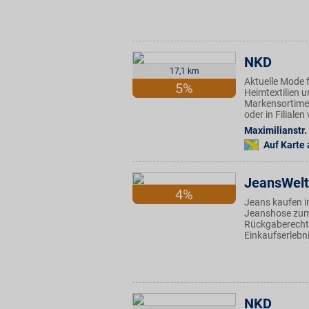
NKD
17,1 km
Aktuelle Mode f
5%
Heimtextilien u
Markensortimen
oder in Filiale
Maximilianstr.
Auf Karte
JeansWelt
4%
Jeans kaufen i
Jeanshose zum 
Rückgaberecht 
Einkaufserlebni
NKD