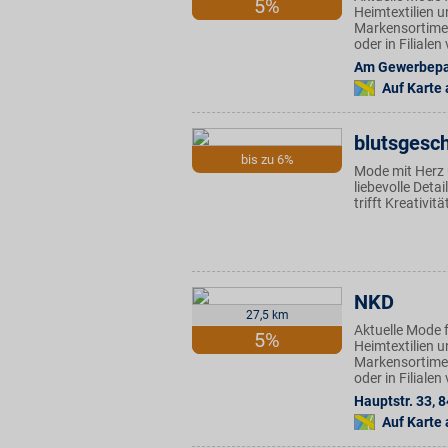
5%
Heimtextilien u
Markensortimen
oder in Filiale
Am Gewerbepa
Auf Karte
blutsgesc
bis zu 6%
Mode mit Herz 
liebevolle Det
trifft Kreativit
NKD
27,5 km
Aktuelle Mode f
5%
Heimtextilien u
Markensortimen
oder in Filiale
Hauptstr. 33
,
8
Auf Karte