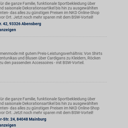
ür die ganze Familie, funktionale Sportbekleidung über
nd saisonale Dekorationsartikel bis hin zu ausgewählten
ten- das alles zu günstigen Preisen im NKD Online-Shop
n vor Ort. Jetzt noch mehr sparen mit dem BSW-Vorteil!
r. 42
,
93326
Abensberg
 anzeigen
amenmode mit gutem Preis-Leistungsverhältnis: Von Shirts
ntunikas und Blusen über Cardigans zu Kleidern, Röcken
zu den passenden Accessoires - mit BSW-Vorteil.
ür die ganze Familie, funktionale Sportbekleidung über
nd saisonale Dekorationsartikel bis hin zu ausgewählten
ten- das alles zu günstigen Preisen im NKD Online-Shop
n vor Ort. Jetzt noch mehr sparen mit dem BSW-Vorteil!
-Str. 24
,
84048
Mainburg
 anzeigen