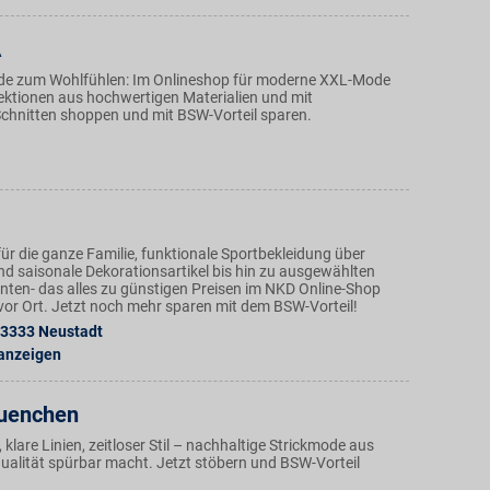
A
de zum Wohlfühlen: Im Onlineshop für moderne XXL-Mode
lektionen aus hochwertigen Materialien und mit
hnitten shoppen und mit BSW-Vorteil sparen.
ür die ganze Familie, funktionale Sportbekleidung über
nd saisonale Dekorationsartikel bis hin zu ausgewählten
ten- das alles zu günstigen Preisen im NKD Online-Shop
n vor Ort. Jetzt noch mehr sparen mit dem BSW-Vorteil!
3333
Neustadt
 anzeigen
uenchen
klare Linien, zeitloser Stil – nachhaltige Strickmode aus
ualität spürbar macht. Jetzt stöbern und BSW-Vorteil