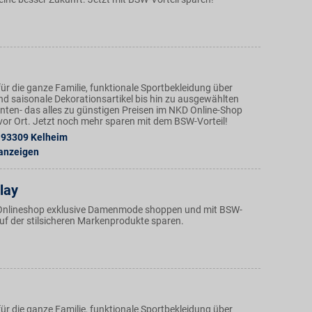
ür die ganze Familie, funktionale Sportbekleidung über
nd saisonale Dekorationsartikel bis hin zu ausgewählten
ten- das alles zu günstigen Preisen im NKD Online-Shop
n vor Ort. Jetzt noch mehr sparen mit dem BSW-Vorteil!
93309
Kelheim
 anzeigen
lay
Onlineshop exklusive Damenmode shoppen und mit BSW-
auf der stilsicheren Markenprodukte sparen.
ür die ganze Familie, funktionale Sportbekleidung über