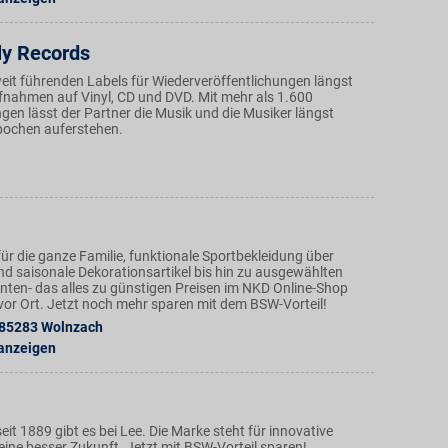
ly Records
weit führenden Labels für Wiederveröffentlichungen längst
ufnahmen auf Vinyl, CD und DVD. Mit mehr als 1.600
gen lässt der Partner die Musik und die Musiker längst
pochen auferstehen.
ür die ganze Familie, funktionale Sportbekleidung über
nd saisonale Dekorationsartikel bis hin zu ausgewählten
ten- das alles zu günstigen Preisen im NKD Online-Shop
n vor Ort. Jetzt noch mehr sparen mit dem BSW-Vorteil!
85283
Wolnzach
 anzeigen
eit 1889 gibt es bei Lee. Die Marke steht für innovative
eine besser Zukunft. Jetzt mit BSW-Vorteil sparen!