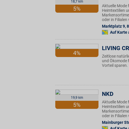
18,7 km
Aktuelle Mode f
5%
Heimtextilien u
Markensortimen
oder in Filiale
Marktplatz 9
,
8
Auf Karte
LIVING C
4%
Zeitlose natürl
und Ökomode fü
Vorteil sparen.
NKD
19,9 km
Aktuelle Mode f
5%
Heimtextilien u
Markensortimen
oder in Filiale
Mainburger Str
Auf Karte