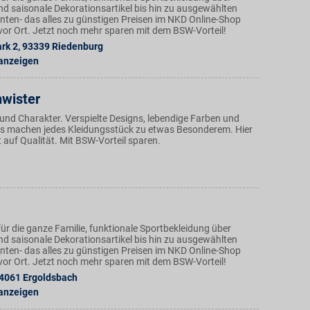
nd saisonale Dekorationsartikel bis hin zu ausgewählten
ten- das alles zu günstigen Preisen im NKD Online-Shop
n vor Ort. Jetzt noch mehr sparen mit dem BSW-Vorteil!
rk 2
,
93339
Riedenburg
 anzeigen
hwister
und Charakter. Verspielte Designs, lebendige Farben und
ails machen jedes Kleidungsstück zu etwas Besonderem. Hier
ät auf Qualität. Mit BSW-Vorteil sparen.
ür die ganze Familie, funktionale Sportbekleidung über
nd saisonale Dekorationsartikel bis hin zu ausgewählten
ten- das alles zu günstigen Preisen im NKD Online-Shop
n vor Ort. Jetzt noch mehr sparen mit dem BSW-Vorteil!
4061
Ergoldsbach
 anzeigen