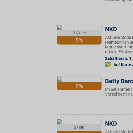
NKD
21,3 km
Aktuelle Mode f
5%
Heimtextilien u
Markensortimen
oder in Filiale
Schäfflerstr. 1
,
Auf Karte
Betty Barc
5%
Im bekannten 
Vorteil beim K
NKD
27 km
Aktuelle Mode f