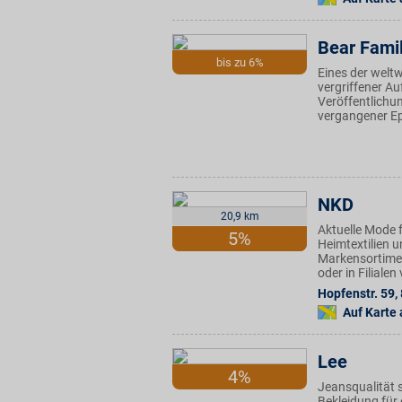
Bear Fami
bis zu 6%
Eines der welt
vergriffener A
Veröffentlichun
vergangener E
NKD
20,9 km
Aktuelle Mode f
5%
Heimtextilien u
Markensortimen
oder in Filiale
Hopfenstr. 59
,
Auf Karte
Lee
4%
Jeansqualität s
Bekleidung für 