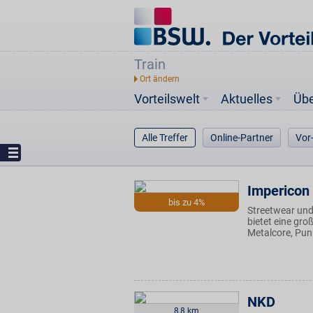
Train
Vorteilswelt
Aktuelles
Üb
Alle Treffer
Online-Partner
Vor
Impericon
bis zu 4%
Streetwear und 
bietet eine gr
Metalcore, Punk
NKD
8,8 km