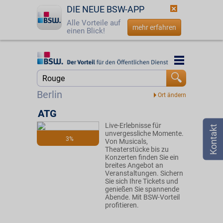
DIE NEUE BSW-APP
Alle Vorteile auf
mehr erfahren
einen Blick!
Startseite
Startseite
Jetzt BSW-Mitglied werden
Suche
Berlin
Login
ATG
Live-Erlebnisse für
☎
0800 - 279 25 82
unvergessliche Momente.
3%
Von Musicals,
Theaterstücke bis zu
Konzerten finden Sie ein
breites Angebot an
Veranstaltungen. Sichern
Sie sich Ihre Tickets und
genießen Sie spannende
Abende. Mit BSW-Vorteil
profitieren.