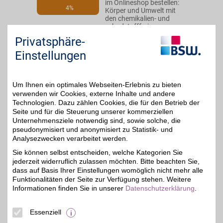
im Onlineshop bestellen:
4%
Körper und Umwelt mit
den chemikalien- und
schadstofffreien
Produkten aus
Privatsphäre-
pflanzlichen
Inhaltsstoffen etwas
Einstellungen
Gutes tun. BSW-
Mitglieder profitieren
zusätzlich!
Um Ihnen ein optimales Webseiten-Erlebnis zu bieten
verwenden wir Cookies, externe Inhalte und andere
Zum Partnerprofil
Technologien. Dazu zählen Cookies, die für den Betrieb der
Seite und für die Steuerung unserer kommerziellen
Unternehmensziele notwendig sind, sowie solche, die
pseudonymisiert und anonymisiert zu Statistik- und
Yves Rocher
Analysezwecken verarbeitet werden.
Yves Rocher - die
Sie können selbst entscheiden, welche Kategorien Sie
Pflanzenkosmetik:
bis zu 6%
jederzeit widerruflich zulassen möchten. Bitte beachten Sie,
Gesichtspflege, Make-up,
Düfte, Haarpflege,
dass auf Basis Ihrer Einstellungen womöglich nicht mehr alle
Sonnencreme gibt es bei
Funktionalitäten der Seite zur Verfügung stehen. Weitere
dem französischen
Informationen finden Sie in unserer
Datenschutzerklärung
.
Beauty-Hersteller. Alles
auf pflanzlicher Basis und
wissenschaftlich
Essenziell
erforscht!