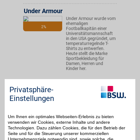
Under Armour
Under Armour wurde vom
ehemaligen
2%
Footballkapitän einer
Universitätsmannschaft
in den USA gegründet, um
temperaturregelnde T-
Shirts zu entwerfen.
Heute stellt die Marke
Sportbekleidung für
Damen, Herren und
Kinder her.
Zum Partnerprofil
Privatsphäre-
Einstellungen
DAZN Gutschein
Um Ihnen ein optimales Webseiten-Erlebnis zu bieten
Zum Partnerprofil
4%
verwenden wir Cookies, externe Inhalte und andere
Technologien. Dazu zählen Cookies, die für den Betrieb der
Seite und für die Steuerung unserer kommerziellen
Unternehmensziele notwendig sind, sowie solche, die