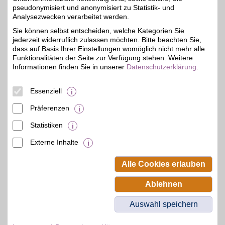
DAZN
pseudonymisiert und anonymisiert zu Statistik- und
Mit dem Livesport-
Analysezwecken verarbeitet werden.
Streamingdienst über
bis zu 20€
Sie können selbst entscheiden, welche Kategorien Sie
8.000
jederzeit widerruflich zulassen möchten. Bitte beachten Sie,
Sportübertragungen pro
Jahr erleben: von zu
dass auf Basis Ihrer Einstellungen womöglich nicht mehr alle
Hause, unterwegs,
Funktionalitäten der Seite zur Verfügung stehen. Weitere
zeitversetzt oder im
Informationen finden Sie in unserer
Datenschutzerklärung
.
Rückblick. Jetzt das
umfangreiche
Sportangebot genießen
Essenziell
und BSW-Vorteil sichern.
Präferenzen
Zum Partnerprofil
Statistiken
Externe Inhalte
© BSW Verbraucher-Service
Beamten-Selbsthilfewerk GmbH.
Alle Cookies erlauben
Alle Rechte vorbehalten.
Ablehnen
Auswahl speichern