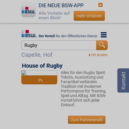
DIE NEUE BSW-APP
Alle Vorteile auf
mehr erfahren
einen Blick!
Startseite
Startseite
Jetzt BSW-Mitglied werden
Suche
Capelle, Hof
Login
House of Rugby
Alles für den Rugby Spirit.
☎
0800 - 279 25 82
Trikots, Ausrüstung und
5%
Fanartikel verbinden
Tradition mit moderner
Performance für Training,
Spiel und Alltag. Mit BSW-
Vorteil lohnt sich jeder
Einkauf.
Zum Partnerprofil