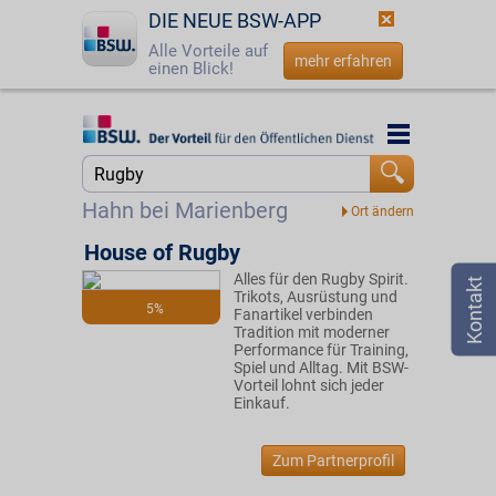
DIE NEUE BSW-APP
Alle Vorteile auf
mehr erfahren
einen Blick!
Startseite
Startseite
Jetzt BSW-Mitglied werden
Suche
Hahn bei Marienberg
Login
House of Rugby
Alles für den Rugby Spirit.
☎
0800 - 279 25 82
Trikots, Ausrüstung und
5%
Fanartikel verbinden
Tradition mit moderner
Performance für Training,
Spiel und Alltag. Mit BSW-
Vorteil lohnt sich jeder
Einkauf.
Zum Partnerprofil