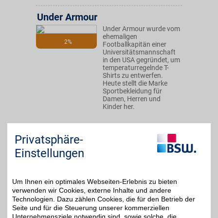
Under Armour
Under Armour wurde vom
ehemaligen
2%
Footballkapitän einer
Universitätsmannschaft
in den USA gegründet, um
temperaturregelnde T-
Shirts zu entwerfen.
Heute stellt die Marke
Sportbekleidung für
Damen, Herren und
Kinder her.
Zum Partnerprofil
Privatsphäre-
Einstellungen
DAZN
Mit dem Livesport-
Um Ihnen ein optimales Webseiten-Erlebnis zu bieten
Streamingdienst über
bis zu 20€
verwenden wir Cookies, externe Inhalte und andere
8.000
Technologien. Dazu zählen Cookies, die für den Betrieb der
Sportübertragungen pro
Jahr erleben: von zu
Seite und für die Steuerung unserer kommerziellen
Hause, unterwegs,
Unternehmensziele notwendig sind, sowie solche, die