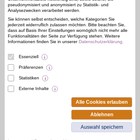
zeitversetzt oder im
pseudonymisiert und anonymisiert zu Statistik- und
Rückblick. Jetzt das
Analysezwecken verarbeitet werden.
umfangreiche
Sportangebot genießen
Sie können selbst entscheiden, welche Kategorien Sie
und BSW-Vorteil sichern.
jederzeit widerruflich zulassen möchten. Bitte beachten Sie,
dass auf Basis Ihrer Einstellungen womöglich nicht mehr alle
Funktionalitäten der Seite zur Verfügung stehen. Weitere
Zum Partnerprofil
Informationen finden Sie in unserer
Datenschutzerklärung
.
Essenziell
DAZN Gutschein
Präferenzen
Zum Partnerprofil
4%
Statistiken
Externe Inhalte
© BSW Verbraucher-Service
Beamten-Selbsthilfewerk GmbH.
Alle Cookies erlauben
Alle Rechte vorbehalten.
Ablehnen
Auswahl speichern