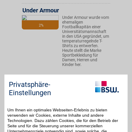
Under Armour
Under Armour wurde vom
ehemaligen
2%
Footballkapitän einer
Universitätsmannschaft
in den USA gegründet, um
temperaturregelnde T-
Shirts zu entwerfen.
Heute stellt die Marke
Sportbekleidung für
Damen, Herren und
Kinder her.
Zum Partnerprofil
Privatsphäre-
Einstellungen
DAZN
Mit dem Livesport-
Um Ihnen ein optimales Webseiten-Erlebnis zu bieten
Streamingdienst über
bis zu 20€
verwenden wir Cookies, externe Inhalte und andere
8.000
Technologien. Dazu zählen Cookies, die für den Betrieb der
Sportübertragungen pro
Jahr erleben: von zu
Seite und für die Steuerung unserer kommerziellen
Hause, unterwegs,
Unternehmensziele notwendig sind, sowie solche, die